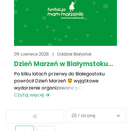
09 czerwca 2026
|
Oddział Białystok
Dzień Marzeń w Białymstoku...
Po kilku latach przerwy do Białegostoku
powrócił Dzień Marzeń
wyjątkowe
wydarzenie organizowane przez Fundację
Mam Marzenie, promujące profilaktykę
Czytaj więcej
zdrowotną i zdrowe odżywianie. Tegoroczna
edycja, połączona ze Świętem 42. Pułku
20 / stronę
Piechoty, zgromadziła liczne rodziny z
dziećmi, mieszkańców miasta oraz
partnerów wspierających inicjatywę. Była to