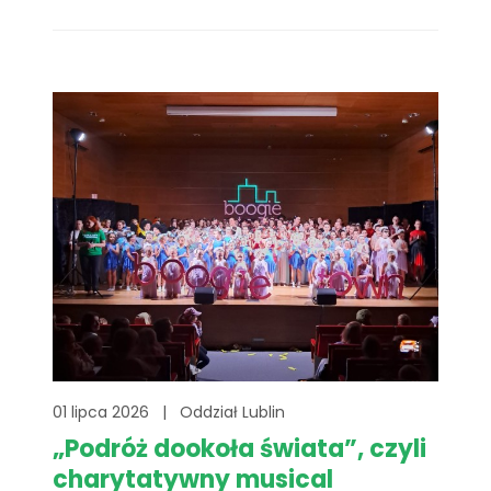
dzień pełen sportowych emocji, wzruszeń,
uśmiechów i przede wszystkim… ludzi o
wielkich sercach. To właśnie dzięki Wam
udało się stworzyć wydarzenie, które
pokazało, że[...]
01 lipca 2026
|
Oddział Lublin
„Podróż dookoła świata”, czyli
charytatywny musical