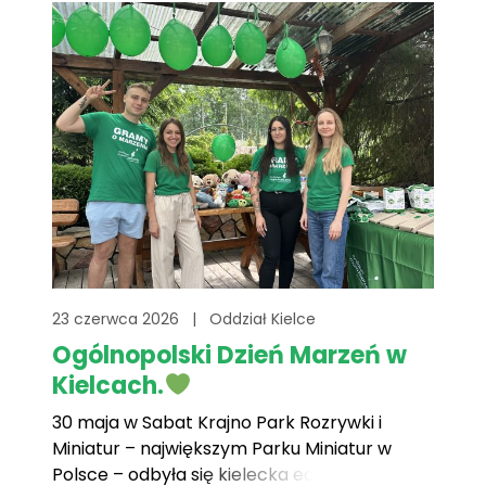
przygotowany przez lokalnych
organizatorów. Można[...]
23 czerwca 2026
|
Oddział Kielce
Ogólnopolski Dzień Marzeń w
Kielcach.
30 maja w Sabat Krajno Park Rozrywki i
Miniatur – największym Parku Miniatur w
Polsce – odbyła się kielecka edycja