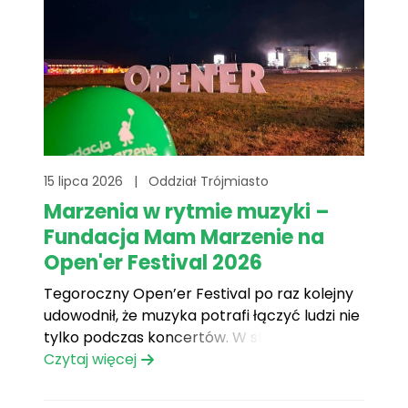
15 lipca 2026
|
Oddział Trójmiasto
Marzenia w rytmie muzyki –
Fundacja Mam Marzenie na
Open'er Festival 2026
Tegoroczny Open’er Festival po raz kolejny
udowodnił, że muzyka potrafi łączyć ludzi nie
tylko podczas koncertów. W strefie NGO nie
zabrakło również Fundacji Mam Marzenie,
Czytaj więcej
gdzie przez cztery dni spotykaliśmy tysiące
osób otwartych na rozmowę, gotowych