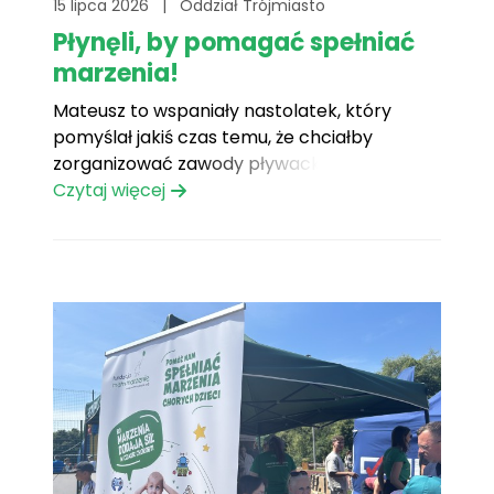
15 lipca 2026
|
Oddział Trójmiasto
Płynęli, by pomagać spełniać
marzenia!
Mateusz to wspaniały nastolatek, który
pomyślał jakiś czas temu, że chciałby
zorganizować zawody pływackie, z których
dochód przeznaczony będzie na cele
Czytaj więcej
charytatywne. I cudowne jest też to, że
wybrał naszą fundację, by spełnić marzenia
chorych dzieci. W niedzielę 21 czerwca
mogliśmy podziwiać rywalizację młodych
pływaków na basenie w
Kolbudach. Zawody[...]