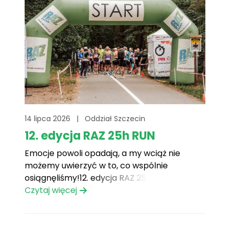
zielonym namiocie[...]
14 lipca 2026
|
Oddział Szczecin
12. edycja RAZ 25h RUN
Emocje powoli opadają, a my wciąż nie
możemy uwierzyć w to, co wspólnie
osiągnęliśmy!12. edycja RAZ 25h RUN
przechodzi do historii z przytupem. To był
Czytaj więcej
weekend pełen uśmiechów, niezłomnej walki
i ogromnych serc.
Wykręciliście – a
właściwie wybiegaliście – absolutny rekord!