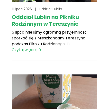
11 lipca 2026
|
Oddział Lublin
Oddział Lublin na Pikniku
Rodzinnym w Tereszynie
5 lipca mieliśmy ogromną przyjemność
spotkać się z Mieszkańcami Tereszyna
podczas Pikniku Rodzinnego. To był dzień
pełen uśmiechów, serdecznych rozmów i
Czytaj więcej
wspólnie spędzonych chwil, które na długo
pozostaną w naszej pamięci. Na uczestników
czekało mnóstwo pyszności – grillowane
kiełbaski, ogórki małosolne, popcorn, wata
cukrowa, domowe ciasta i lody. O[...]