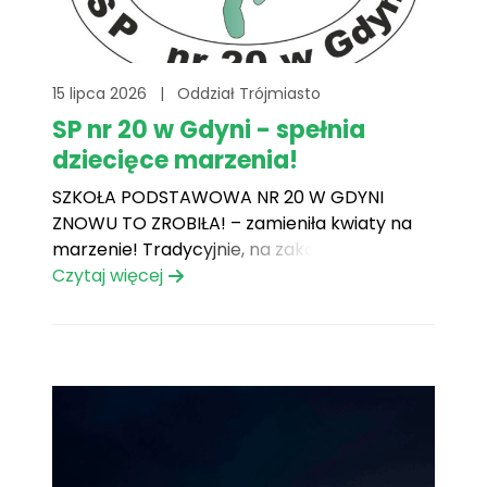
15 lipca 2026
|
Oddział Trójmiasto
SP nr 20 w Gdyni - spełnia
dziecięce marzenia!
SZKOŁA PODSTAWOWA NR 20 W GDYNI
ZNOWU TO ZROBIŁA! – zamieniła kwiaty na
marzenie! Tradycyjnie, na zakończenie roku
szkolnego 2025/2026 Nauczyciele z
Czytaj więcej
gdyńskiej Dwudziestki nie chcieli kwiatów –
razem ze szkolną społecznością pragnęli,
aby spełniło się marzenie Podopiecznego
trójmiejskiego oddziału Fundacji Mam
Marzenie. Dzięki wielkim sercom i
zaangażowaniu w[...]