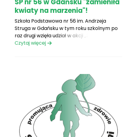
SP nr 56 w Gdańsku "zamieniła
kwiaty na marzenia"!
Szkoła Podstawowa nr 56 im. Andrzeja
Struga w Gdańsku w tym roku szkolnym po
raz drugi wzięła udział w akcji „Zamień kwiaty
na marzenia” z okazji zakończenia roku
Czytaj więcej
szkolnego! Udało się zebrać 400 zł, a kwota
ta w całości zostanie przeznaczona na
realizację marzeń podopiecznych O.
Trójmiasto. Podziękowania należą[...]