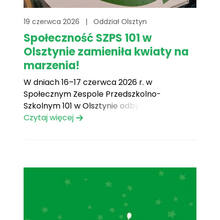
19 czerwca 2026
|
Oddział Olsztyn
Społeczność SZPS 101 w
Olsztynie zamieniła kwiaty na
marzenia!
W dniach 16–17 czerwca 2026 r. w
Społecznym Zespole Przedszkolno-
Szkolnym 101 w Olsztynie odbyła się akcja
charytatywna „Zamień kwiaty na marzenia”,
Czytaj więcej
realizowana we współpracy z oddziałem
Olsztyn Fundacją Mam Marzenie.Zamiast
tradycyjnych kwiatów na zakończenie roku
szkolnego uczniowie, rodzice, nauczyciele
oraz pracownicy szkoły postanowili
wesprzeć spełnianie marzeń ciężko chorych
dzieci.[...]