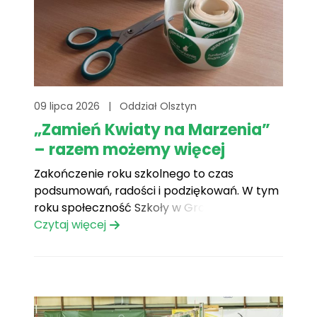
09 lipca 2026
|
Oddział Olsztyn
„Zamień Kwiaty na Marzenia”
– razem możemy więcej
Zakończenie roku szkolnego to czas
podsumowań, radości i podziękowań. W tym
roku społeczność Szkoły w Gromie nadała
temu wyjątkowemu dniu jeszcze piękniejszy
Czytaj więcej
wymiar, organizując zbiórkę do puszek w
ramach akcji „Zamień Kwiaty na Marzenia”
na rzecz naszego oddziału. Zamiast
tradycyjnych kwiatów dla nauczycieli,
uczniowie, rodzice i bliscy mogli wesprzeć[...]