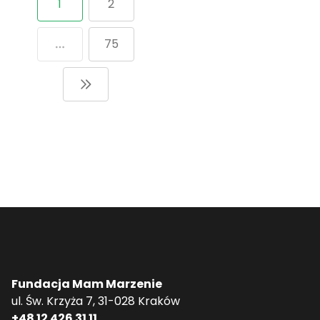
1
2
doskonała okazja do wspólnej zabawy,[...]
75
Fundacja Mam Marzenie
ul. Św. Krzyża 7, 31-028 Kraków
+48 12 426 31 11