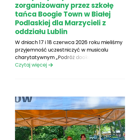
zorganizowany przez szkołę
tańca Boogie Town w Białej
Podlaskiej dla Marzycieli z
oddziału Lublin
W dniach 17 i 18 czerwca 2026 roku mieliśmy
przyjemność uczestniczyć w musicalu
charytatywnym „Podróż dookoła świata”
organizowanym przez szkołę tańca Boogie
Czytaj więcej
Town w Białej Podlaskiej. Po raz drugi z rzędu
środki zebrane podczas tego wydarzenia
zostały przekazane na rzecz naszej Fundacji,
za co jesteśmy bardzo wdzięczni. Podobnie
jak[...]