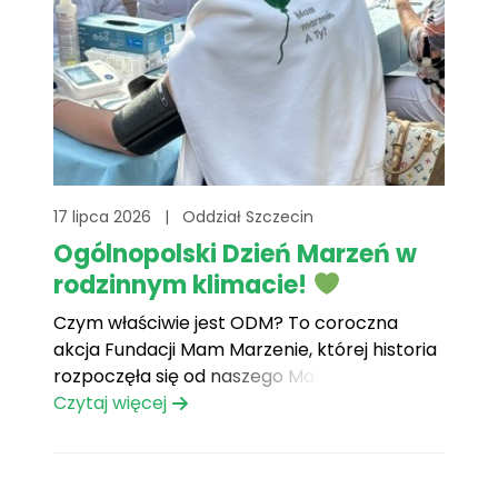
17 lipca 2026
|
Oddział Szczecin
Ogólnopolski Dzień Marzeń w
rodzinnym klimacie!
Czym właściwie jest ODM? To coroczna
akcja Fundacji Mam Marzenie, której historia
rozpoczęła się od naszego Marzyciela –
Krystiana. Chłopiec zapragnął, aby jego
Czytaj więcej
koledzy i koleżanki zostali przebadani pod
kątem nowotworów, „aby nikt nie musiał
cierpieć tak jak ja”. Dlatego celem tego