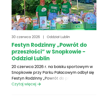
30 czerwca 2026
|
Oddział Lublin
Festyn Rodzinny „Powrót do
przeszłości” w Snopkowie -
Oddział Lublin
20 czerwca 2026 r. na boisku sportowym w
Snopkowie przy Parku Pałacowym odbył się
Festyn Rodzinny „Powrót do przeszłości”.
Program festynu był bardzo bogaty.
Czytaj więcej
Dmuchańce, animacje, przejażdżki konne,
gry, zabawy konkursy to tylko nieliczne
atrakcje dla dzieci i dorosłych. Na
uczestników czekał również poczęstunek