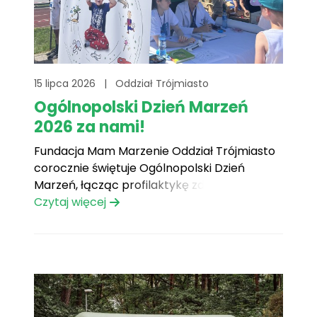
15 lipca 2026
|
Oddział Trójmiasto
Ogólnopolski Dzień Marzeń
2026 za nami!
Fundacja Mam Marzenie Oddział Trójmiasto
corocznie świętuje Ogólnopolski Dzień
Marzeń, łącząc profilaktykę zdrowotną z
wydarzeniami sportowymi. Tak też było w
Czytaj więcej
tym roku. 20 czerwca 2026, dzięki
uprzejmości Organizatorów, mogliśmy
zorganizować nasz ODM jako imprezę
towarzyszącą Gdańskim Igrzyskom
Lekkoatletycznym, które odbywały się w
ramach Święta Zaspy. Zainteresowanie przy