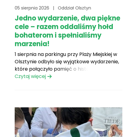
05 sierpnia 2026
|
Oddział Olsztyn
Jedno wydarzenie, dwa piękne
cele – razem oddaliśmy hołd
bohaterom i spełnialiśmy
marzenia!
1 sierpnia na parkingu przy Plaży Miejskiej w
Olsztynie odbyło się wyjątkowe wydarzenie,
które połączyło pamięć o historii z
niesieniem realnej pomocy. Wspólnie z
Czytaj więcej
Warmińskim Oddziałem Klubu HDK Legion
zorganizowaliśmy akcję krwiodawstwa z
okazji 82. rocznicy wybuchu Powstania
Warszawskiego oraz Dzień Marzeń. Był to
dzień pełen wzruszeń, życzliwości i[...]