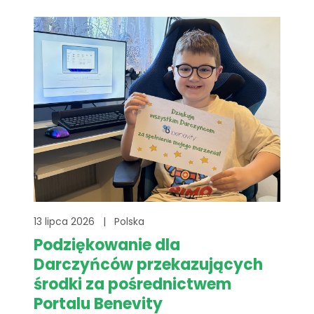
Wasze nogi poniosły Was na dystansie
8425,2[...]
13 lipca 2026
|
Polska
Podziękowanie dla
Darczyńców przekazujących
środki za pośrednictwem
Portalu Benevity