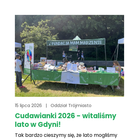
pomagać i dzielić się swoimi marzeniami. Na
naszym stoisku czekały liczne atrakcje –[...]
15 lipca 2026
|
Oddział Trójmiasto
Cudawianki 2026 - witaliśmy
lato w Gdyni!
Tak bardzo cieszymy się, że lato mogliśmy