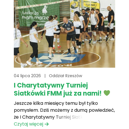
04 lipca 2026
|
Oddział Rzeszów
I Charytatywny Turniej
Siatkówki FMM już za nami!
Jeszcze kilka miesięcy temu był tylko
pomysłem. Dziś możemy z dumą powiedzieć,
że I Charytatywny Turniej Siatkówki Fundacji
Mam Marzenie przeszedł do historii! Za nami
Czytaj więcej