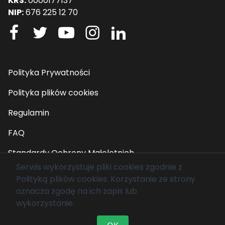
KRS:
0000177137
NIP:
676 225 12 70
Polityka Prywatności
Polityka plików cookies
Regulamin
FAQ
Standardy Ochrony Małoletnich
Serwis wykorzystuje pliki cookies zgodnie z
Polityką plików cookies
. Korzystanie ze strony
© 2026 Fundacja Mam Marzenie. Wszelkie prawa
oznacza zgodę na ich zapis lub
zastrzeżone.
wykorzystanie.