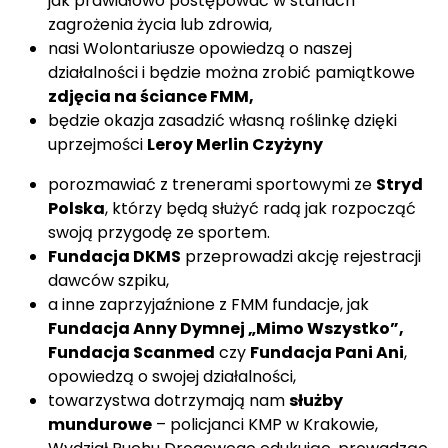
jak prawidłowo postępować w stanach
zagrożenia życia lub zdrowia,
nasi Wolontariusze opowiedzą o naszej
działalności i będzie można zrobić pamiątkowe
zdjęcia na ściance FMM,
będzie okazja zasadzić własną roślinkę dzięki
uprzejmości
Leroy Merlin Czyżyny
porozmawiać z trenerami sportowymi ze
Stryd
Polska
, którzy będą służyć radą jak rozpocząć
swoją przygodę ze sportem.
Fundacja DKMS
przeprowadzi akcję rejestracji
dawców szpiku,
a inne zaprzyjaźnione z FMM fundacje, jak
Fundacja Anny Dymnej „Mimo Wszystko”,
Fundacja Scanmed
czy
Fundacja Pani Ani
,
opowiedzą o swojej działalności,
towarzystwa dotrzymają nam
służby
mundurowe
– policjanci KMP w Krakowie,