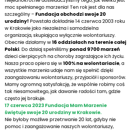
niejednokrotnie doświadczyliśmy tego, jak wielka jest
moc spełnianego marzenia! Ten rok jest dla nas
szczególny –
Fundacja obchodzi swoje 20
urodziny!
Powstała dokładnie 14 czerwca 2003 roku
w Krakowie jako niezależna i samodzielna
organizacja, skupiająca wyłącznie wolontariuszy.
Obecnie działamy w
16 oddziałach na terenie całej
Polski
. Do dzisiaj spełniliśmy
ponad 9700 marzeń
dzieci cierpiących na choroby zagrażające ich życiu.
Nasza praca opiera się w
100% na wolontariacie
, a
wszystkie marzenia udaje nam się spełnić dzięki
zaangażowaniu wolontariuszy, przyjaciół i sponsorów.
Mamy ogromną satysfakcję, że wspólnie robimy coś
tak niesamowitego, jak dawanie radości tam, gdzie
często jej brakuje.
17 czerwca 2023 Fundacja Mam Marzenie
świętuje swoje 20 urodziny w Krakowie.
Nie byłoby możliwe przetrwanie 20 lat, gdyby nie
pomoc i zaangażowanie naszych wolontariuszy,