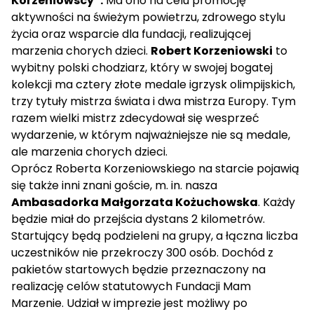
Korzeniowscy”.
Ma ono na celu promocję
aktywności na świeżym powietrzu, zdrowego stylu
życia oraz wsparcie dla fundacji, realizującej
marzenia chorych dzieci.
Robert Korzeniowski
to
wybitny polski chodziarz, który w swojej bogatej
kolekcji ma cztery złote medale igrzysk olimpijskich,
trzy tytuły mistrza świata i dwa mistrza Europy. Tym
razem wielki mistrz zdecydował się wesprzeć
wydarzenie, w którym najważniejsze nie są medale,
ale marzenia chorych dzieci.
Oprócz Roberta Korzeniowskiego na starcie pojawią
się także inni znani goście, m. in. nasza
Ambasadorka Małgorzata Kożuchowska
. Każdy
będzie miał do przejścia dystans 2 kilometrów.
Startujący będą podzieleni na grupy, a łączna liczba
uczestników nie przekroczy 300 osób. Dochód z
pakietów startowych będzie przeznaczony na
realizację celów statutowych Fundacji Mam
Marzenie. Udział w imprezie jest możliwy po