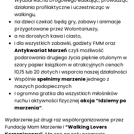
Wydział Ruchu Drogowego edukując, prowadząc
działania profilaktyczne i uczestnicząc w
walkingu,
na dzieci czekać będą gry, zabawy i animacje
przygotowane przez Wolontariuszy,
a na dorosłych kawa i ciasto,
i dla wszystkich zabawki, gadżety FMM oraz
Antykwariat Marzeń
czyli możliwość
podarowania drugiego życia pięknie otulonym w
szary papier książkom w atrakcyjnych cenach
10,15 lub 20 złotych i wsparcia naszej działalności
Wspólnie
spełnimy marzenie
jednego z
naszych podopiecznych
I ogromna gratka dla wszystkich miłośników
ruchu i aktywności fizycznej
akcja “Idziemy po
marzenia”
.
Wydarzenie już drugi raz współorganizowane przez
Fundację Mam Marzenie i
“Walking Lovers