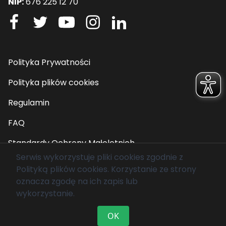
NIP:
676 225 12 70
Polityka Prywatności
Polityka plików cookies
Regulamin
FAQ
Standardy Ochrony Małoletnich
Serwis wykorzystuje pliki cookies zgodnie z
Polityką plików cookies
. Korzystanie ze strony
© 2026 Fundacja Mam Marzenie. Wszelkie prawa
oznacza zgodę na ich zapis lub
zastrzeżone.
wykorzystanie.
OK