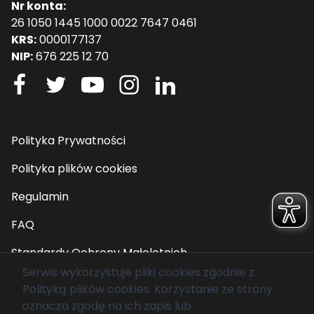
Nr konta:
26 1050 1445 1000 0022 7647 0461
KRS:
0000177137
NIP:
676 225 12 70
Polityka Prywatności
Polityka plików cookies
Regulamin
FAQ
Standardy Ochrony Małoletnich
Serwis wykorzystuje pliki cookies zgodnie z
Polityką plików cookies
. Korzystanie ze strony
© 2026 Fundacja Mam Marzenie. Wszelkie prawa
oznacza zgodę na ich zapis lub