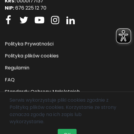
KRS:
0000177137
NIP:
676 225 12 70
Polityka Prywatności
Polityka plików cookies
Regulamin
FAQ
Standardy Ochrony Małoletnich
Serwis wykorzystuje pliki cookies zgodnie z
Polityką plików cookies
. Korzystanie ze strony
© 2026 Fundacja Mam Marzenie. Wszelkie prawa
oznacza zgodę na ich zapis lub
zastrzeżone.
wykorzystanie.