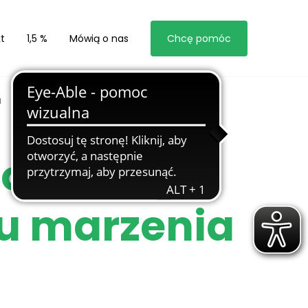
t
1,5 %
Mówią o nas
Chcę pomóc
a
portowego
u marzenia