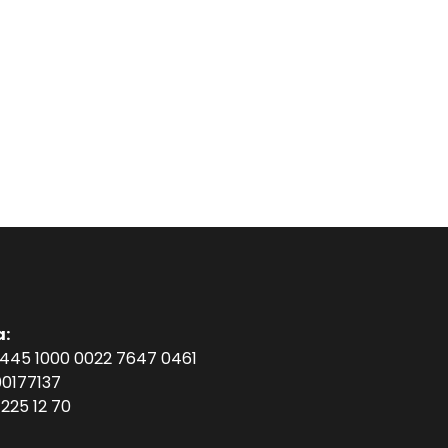
a:
1445 1000 0022 7647 0461
0177137
225 12 70