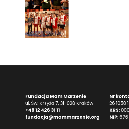
Fundacja Mam Marzenie
Nr kont
ul. Św. Krzyża 7, 31-028 Kraków
26 1050 
+48 12 426 31 11
KRS:
000
fundacja@mammarzenie.org
NIP:
676 