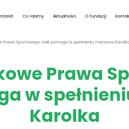
ntariat
Co robimy
Aktualności
O fundacji
Kontak
e Prawa Sportowego UwB pomaga w spełnieniu marzenia Karolk
kowe Prawa S
a w spełnieni
Karolka