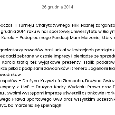
26 grudnia 2014
odczas II Turnieju Charytatywnego Piłki Nożnej zorga
rudnia 2014 roku w hali sportowej Uniwersytetu w Biały
 Karola – Podopiecznego Fundacji Mam Marzenie, który 
 organizatorzy zawodów brali udział w licytacjach pamią
eż datki zebrane w czasie imprezy i pieniądze ze sprzeda
Karola trafią też wyjątkowe prezenty: szalik podarow
także piłka z podpisami zawodników i trenera Jagiellonii B
zawodników.
zespołów – Drużyna Krzysztofa Zimnocha, Drużyna Gwiazd
wa zespoły z UwB – Drużyna Kadry Wydziału Prawa ora
F. Swoimi występami imprezę uświetnili członkowie Parkou
wego Prawa Sportowego UwB oraz wszystkim uczestnikom
yć, bo marzenia się spełniają!!!