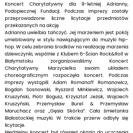
Koncert Charytatywny dla 9-letniej Adrianny,
Podopiecznej Fundacji. Podczas imprezy zostały
przeprowadzone liczne licytacje przedmiotów
przekazanych na akcję.
Adrianna uwielbia tańczyć. Jej marzeniem jest pokój
umeblowany w stylu nawiązującym do muzyki hip-
hop. W celu zebrania środków na realizację marzenia
dziewczynki, wspólnie z Klubem 6-Ścian Rock&Roll w
Białymstoku zorganizowaliśmy Koncert
Charytatywny. Marzycielka swoim układem
choreograficznym rozpoczęła koncert. Podczas
imprezy wystąpili: Adam Romanoff Romanowicz,
Bogdan Sosnowski, Ryszard Minkiewicz, Wojciech
Kruszyński, Piotr Bogusz, Krzysztof Jeżak, Wojciech
Kruszyński, Przemysław Burel & Przemysław
Maruchacz oraz „Gęsia Skórka”. Cała śmietanka
Białostockiej muzyki. W trakcie przerw odbyły się
licytacje.
Niedzielny koncert był również okazją do uczczenia