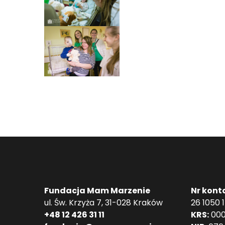
Fundacja Mam Marzenie
Nr kont
ul. Św. Krzyża 7, 31-028 Kraków
26 1050 
+48 12 426 31 11
KRS:
000