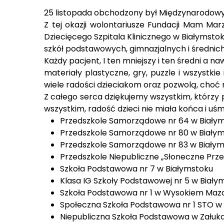
25 listopada obchodzony był Międzynarodowy Dz
Z tej okazji wolontariusze Fundacji Mam Ma
Dziecięcego Szpitala Klinicznego w Białymstok
szkół podstawowych, gimnazjalnych i średnic
Każdy pacjent, I ten mniejszy i ten średni a 
materiały plastyczne, gry, puzzle i wszystki
wiele radości dzieciakom oraz pozwolą, choć
Z całego serca dziękujemy wszystkim, którzy pr
wszystkim, radość dzieci nie miała końca i uś
Przedszkole Samorządowe nr 64 w Biały
Przedszkole Samorządowe nr 80 w Biały
Przedszkole Samorządowe nr 83 w Biały
Przedszkole Niepubliczne „Słoneczne Prz
Szkoła Podstawowa nr 7 w Białymstoku
Klasa IG Szkoły Podstawowej nr 5 w Biały
Szkoła Podstawowa nr 1 w Wysokiem Maz
Społeczna Szkoła Podstawowa nr 1 STO w
Niepubliczna Szkoła Podstawowa w Załuk