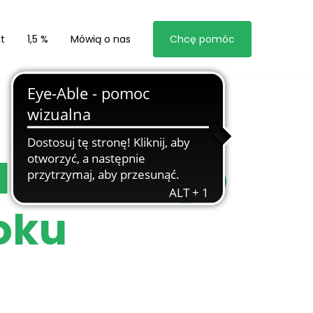
t
1,5 %
Mówią o nas
Chcę pomóc
Pluszowego
oku