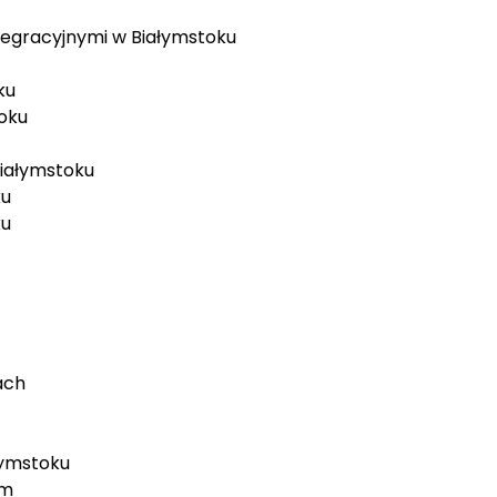
tegracyjnymi w Białymstoku
ku
oku
Białymstoku
ku
ku
ach
łymstoku
em