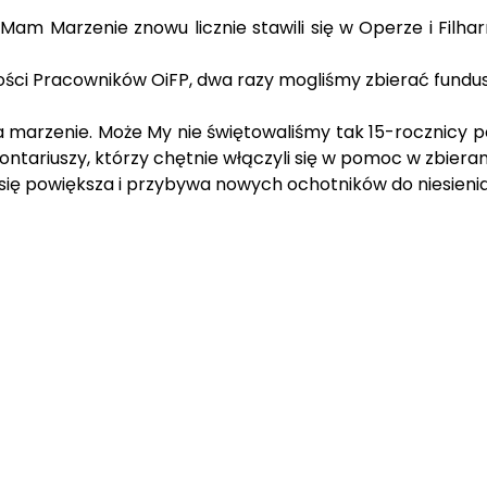
 Mam Marzenie znowu licznie stawili się w Operze i Filha
jmości Pracowników OiFP, dwa razy mogliśmy zbierać fund
a marzenie. Może My nie świętowaliśmy tak 15-rocznicy p
tariuszy, którzy chętnie włączyli się w pomoc w zbieran
 się powiększa i przybywa nowych ochotników do niesien