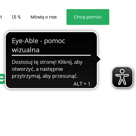
t
1,5 %
Mówią o nas
Chcę pomóc
tem Neo-