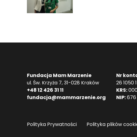
Fundacja Mam Marzenie
Nr kont
ul. Św. Krzyża 7, 31-028 Kraków
26 1050 
+48 12 426 31 11
KRS:
000
fundacja@mammarzenie.org
NIP:
676 
Polityka Prywatności
Polityka plików cooki