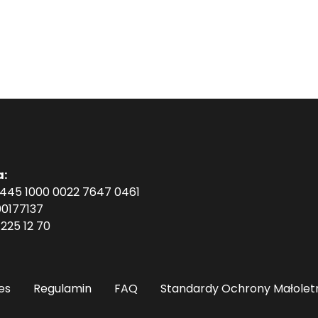
a:
1445 1000 0022 7647 0461
0177137
225 12 70
es
Regulamin
FAQ
Standardy Ochrony Małolet