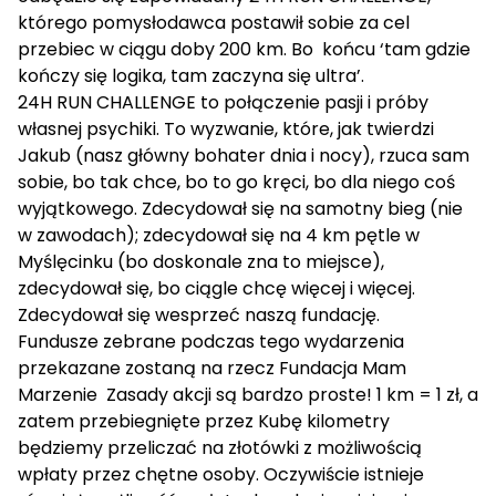
którego pomysłodawca postawił sobie za cel
przebiec w ciągu doby 200 km. Bo końcu ‘tam gdzie
kończy się logika, tam zaczyna się ultra’.
24H RUN CHALLENGE to połączenie pasji i próby
własnej psychiki. To wyzwanie, które, jak twierdzi
Jakub (nasz główny bohater dnia i nocy), rzuca sam
sobie, bo tak chce, bo to go kręci, bo dla niego coś
wyjątkowego. Zdecydował się na samotny bieg (nie
w zawodach); zdecydował się na 4 km pętle w
Myślęcinku (bo doskonale zna to miejsce),
zdecydował się, bo ciągle chcę więcej i więcej.
Zdecydował się wesprzeć naszą fundację.
Fundusze zebrane podczas tego wydarzenia
przekazane zostaną na rzecz
Fundacja Mam
Marzenie
Zasady akcji są bardzo proste! 1 km = 1 zł, a
zatem przebiegnięte przez Kubę kilometry
będziemy przeliczać na złotówki z możliwością
wpłaty przez chętne osoby. Oczywiście istnieje