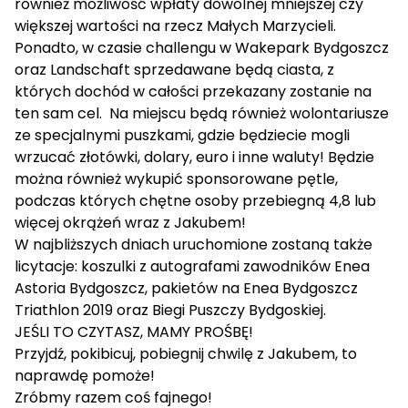
również możliwość wpłaty dowolnej mniejszej czy
większej wartości na rzecz Małych Marzycieli.
Ponadto, w czasie challengu w
Wakepark Bydgoszcz
oraz
Landschaft
sprzedawane będą ciasta, z
których dochód w całości przekazany zostanie na
ten sam cel. Na miejscu będą również wolontariusze
ze specjalnymi puszkami, gdzie będziecie mogli
wrzucać złotówki, dolary, euro i inne waluty! Będzie
można również wykupić sponsorowane pętle,
podczas których chętne osoby przebiegną 4,8 lub
więcej okrążeń wraz z Jakubem!
W najbliższych dniach uruchomione zostaną także
licytacje: koszulki z autografami zawodników
Enea
Astoria Bydgoszcz
, pakietów na
Enea Bydgoszcz
Triathlon
2019 oraz
Biegi Puszczy Bydgoskiej
.
JEŚLI TO CZYTASZ, MAMY PROŚBĘ!
Przyjdź, pokibicuj, pobiegnij chwilę z Jakubem, to
naprawdę pomoże!
Zróbmy razem coś fajnego!