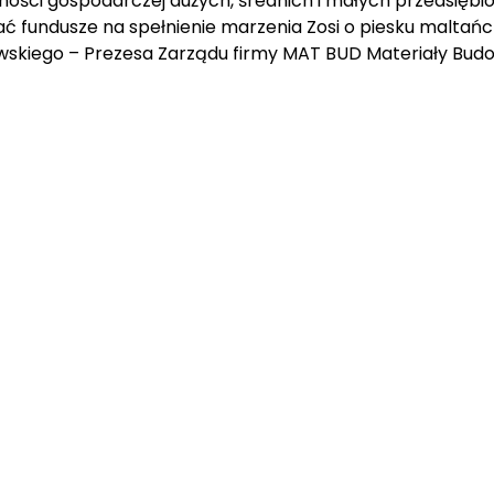
ści gospodarczej dużych, średnich i małych przedsiębior
ać fundusze na spełnienie marzenia Zosi o piesku maltań
skiego – Prezesa Zarządu firmy MAT BUD Materiały Budo