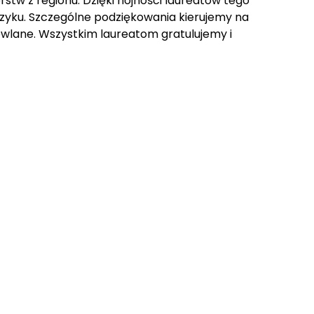
stw z regionu. Dzięki hojności laureatów tego
czyku. Szczególne podziękowania kierujemy na
wlane. Wszystkim laureatom gratulujemy i