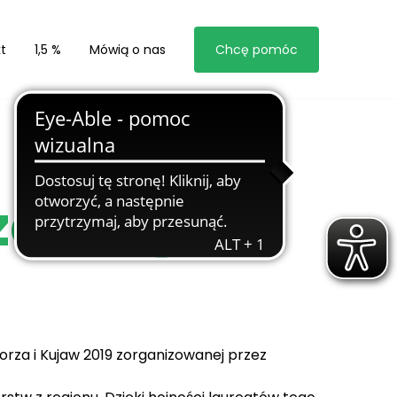
t
1,5 %
Mówią o nas
Chcę pomóc
za i Kujaw
morza i Kujaw 2019 zorganizowanej przez