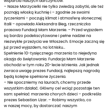
wsparcia naszych darczyńców.
– Nasze Marzycielki nie tylko zwiedzą zabytki, ale też
poznają włoską kuchnię i – zgodnie ze swoimi
życzeniami – poczują klimat i atmosferę słonecznej
Italii – opowiada Aleksandra Bieg, rzeczniczka
prasowa Fundacji Mam Marzenie. – Przed wyjazdem
są bardzo podekscytowane i pełne nadziei na
niezwykłe przeżycia we Włoszech. Emocje zaczną się
już przed wyjazdem, na lotnisku…
Spełnienie 10-tysięcznego marzenia to niejedyna
okazja do świętowania. Fundacja Mam Marzenie
obchodzi w tym roku 20-lecie istnienia. Jak jednak
zwraca uwagę prezes Fundacji, najlepszą nagrodą
będą kolejne spełnione życzenia.
– Nie spoczniemy na laurach, chcemy przede
wszystkim działać. Główny cel wciąż pozostaje ten
sam: spełniać marzenia chorych dzieci – podkreśla
prezes Sebastian Uzar. – Robimy wszystko, co
w naszej mocy, by dostarczać naszym