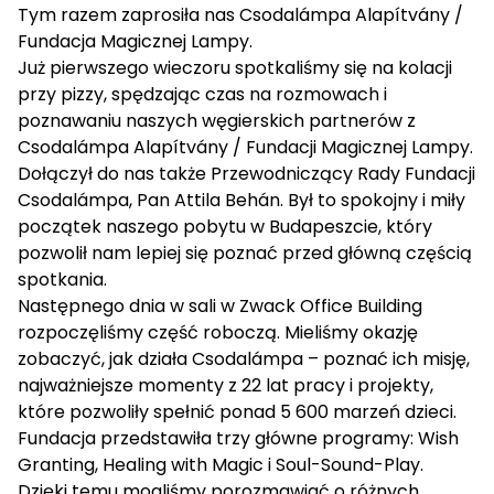
Tym razem zaprosiła nas Csodalámpa Alapítvány /
Fundacja Magicznej Lampy.
Już pierwszego wieczoru spotkaliśmy się na kolacji
przy pizzy, spędzając czas na rozmowach i
poznawaniu naszych węgierskich partnerów z
Csodalámpa Alapítvány / Fundacji Magicznej Lampy.
Dołączył do nas także Przewodniczący Rady Fundacji
Csodalámpa, Pan Attila Behán. Był to spokojny i miły
początek naszego pobytu w Budapeszcie, który
pozwolił nam lepiej się poznać przed główną częścią
spotkania.
Następnego dnia w sali w Zwack Office Building
rozpoczęliśmy część roboczą. Mieliśmy okazję
zobaczyć, jak działa Csodalámpa – poznać ich misję,
najważniejsze momenty z 22 lat pracy i projekty,
które pozwoliły spełnić ponad 5 600 marzeń dzieci.
Fundacja przedstawiła trzy główne programy: Wish
Granting, Healing with Magic i Soul-Sound-Play.
Dzięki temu mogliśmy porozmawiać o różnych