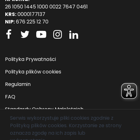
26 1050 1445 1000 0022 7647 0461
KRS:
0000177137
NIP:
676 225 12 70
Polityka Prywatności
Polityka plików cookies
Regulamin
FAQ
Standardy Ochrony Małoletnich
Serwis wykorzystuje pliki cookies zgodnie z
Polityką plików cookies
. Korzystanie ze strony
© 2026 Fundacja Mam Marzenie. Wszelkie prawa
oznacza zgodę na ich zapis lub
zastrzeżone.