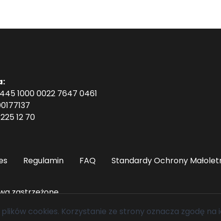
a:
1445 1000 0022 7647 0461
0177137
225 12 70
es
Regulamin
FAQ
Standardy Ochrony Małolet
wa zastrzeżone.
 plików cookies
. Korzystanie ze strony oznacza zgodę na i