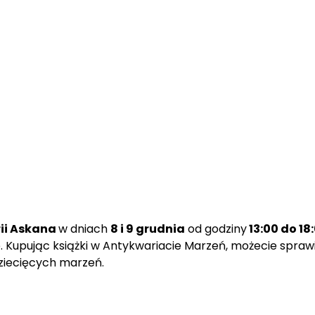
ii Askana
w dniach
8 i 9 grudnia
od godziny
13:00 do 18
e. Kupując książki w Antykwariacie Marzeń, możecie spra
dziecięcych marzeń.