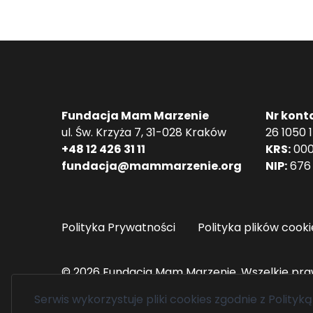
Fundacja Mam Marzenie
Nr kont
ul. Św. Krzyża 7, 31-028 Kraków
26 1050 
+48 12 426 31 11
KRS:
000
fundacja@mammarzenie.org
NIP:
676 
Polityka Prywatności
Polityka plików cooki
© 2026 Fundacja Mam Marzenie. Wszelkie pra
Serwis wykorzystuje pliki cookies zgodnie z
Polityką