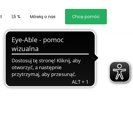
t
1,5 %
Mówią o nas
Chcę pomóc
 Marzeń w