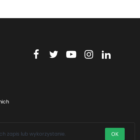
nich
ch zapis lub wykorzystanie.
OK