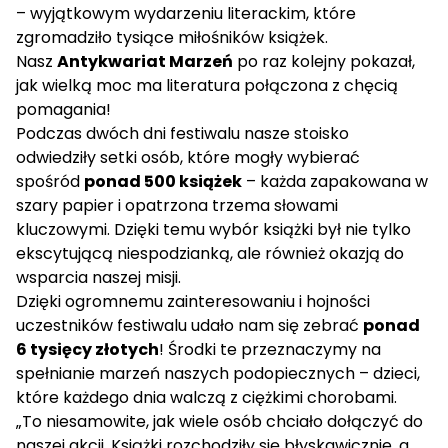
– wyjątkowym wydarzeniu literackim, które
zgromadziło tysiące miłośników książek.
Nasz
Antykwariat Marzeń
po raz kolejny pokazał,
jak wielką moc ma literatura połączona z chęcią
pomagania!
Podczas dwóch dni festiwalu nasze stoisko
odwiedziły setki osób, które mogły wybierać
spośród
ponad 500 książek
– każda zapakowana w
szary papier i opatrzona trzema słowami
kluczowymi. Dzięki temu wybór książki był nie tylko
ekscytującą niespodzianką, ale również okazją do
wsparcia naszej misji.
Dzięki ogromnemu zainteresowaniu i hojności
uczestników festiwalu udało nam się zebrać
ponad
6 tysięcy złotych
! Środki te przeznaczymy na
spełnianie marzeń naszych podopiecznych – dzieci,
które każdego dnia walczą z ciężkimi chorobami.
„To niesamowite, jak wiele osób chciało dołączyć do
naszej akcji. Książki rozchodziły się błyskawicznie, a