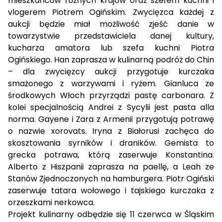
mieszkańców różnych krajów oraz szefem kuchni i
vlogerem Piotrem Ogińskim. Zwycięzca każdej z
aukcji będzie miał możliwość zjeść danie w
towarzystwie przedstawiciela danej kultury,
kucharza amatora lub szefa kuchni Piotra
Ogińskiego.
Han
zaprasza w kulinarną podróż do Chin
– dla zwycięzcy aukcji przygotuje kurczaka
smażonego z warzywami i ryżem.
Gianluca
ze
środkowych Włoch przyrządzi pastę carbonara. Z
kolei specjalnością
Andrei
z Sycylii jest pasta alla
norma.
Gayene i Zara
z Armenii przygotują potrawę
o nazwie xorovats.
Iryna
z Białorusi zachęca do
skosztowania syrników i draników. Gemista to
grecka potrawa, którą zaserwuje
Konstantina
.
Alberto
z Hiszpanii zaprasza na paellę, a
Leah
ze
Stanów Zjednoczonych na hamburgera.
Piotr Ogiński
zaserwuje tatara wołowego i tajskiego kurczaka z
orzeszkami nerkowca.
Projekt kulinarny odbędzie się 11 czerwca w Śląskim