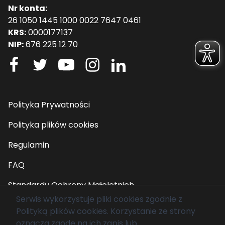
Nr konta:
26 1050 1445 1000 0022 7647 0461
KRS:
0000177137
NIP:
676 225 12 70
Polityka Prywatności
Polityka plików cookies
Regulamin
FAQ
Standardy Ochrony Małoletnich
Serwis wykorzystuje pliki cookies zgodnie z
Polityką plików cookies
. Korzystanie ze strony
© 2026 Fundacja Mam Marzenie. Wszelkie prawa
oznacza zgodę na ich zapis lub