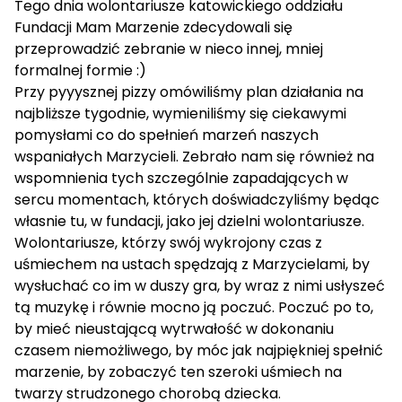
Tego dnia wolontariusze katowickiego oddziału
Fundacji Mam Marzenie zdecydowali się
przeprowadzić zebranie w nieco innej, mniej
formalnej formie :)
Przy pyyysznej pizzy omówiliśmy plan działania na
najbliższe tygodnie, wymieniliśmy się ciekawymi
pomysłami co do spełnień marzeń naszych
wspaniałych Marzycieli. Zebrało nam się również na
wspomnienia tych szczególnie zapadających w
sercu momentach, których doświadczyliśmy będąc
własnie tu, w fundacji, jako jej dzielni wolontariusze.
Wolontariusze, którzy swój wykrojony czas z
uśmiechem na ustach spędzają z Marzycielami, by
wysłuchać co im w duszy gra, by wraz z nimi usłyszeć
tą muzykę i równie mocno ją poczuć. Poczuć po to,
by mieć nieustającą wytrwałość w dokonaniu
czasem niemożliwego, by móc jak najpiękniej spełnić
marzenie, by zobaczyć ten szeroki uśmiech na
twarzy strudzonego chorobą dziecka.