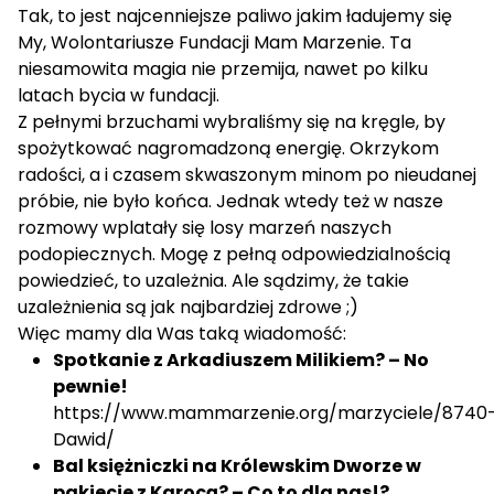
Tak, to jest najcenniejsze paliwo jakim ładujemy się
My, Wolontariusze Fundacji Mam Marzenie. Ta
niesamowita magia nie przemija, nawet po kilku
latach bycia w fundacji.
Z pełnymi brzuchami wybraliśmy się na kręgle, by
spożytkować nagromadzoną energię. Okrzykom
radości, a i czasem skwaszonym minom po nieudanej
próbie, nie było końca. Jednak wtedy też w nasze
rozmowy wplatały się losy marzeń naszych
podopiecznych. Mogę z pełną odpowiedzialnością
powiedzieć, to uzależnia. Ale sądzimy, że takie
uzależnienia są jak najbardziej zdrowe ;)
Więc mamy dla Was taką wiadomość:
Spotkanie z Arkadiuszem Milikiem? – No
pewnie!
https://www.mammarzenie.org/marzyciele/8740
Dawid/
Bal księżniczki na Królewskim Dworze w
pakiecie z Karocą? – Co to dla nas!?