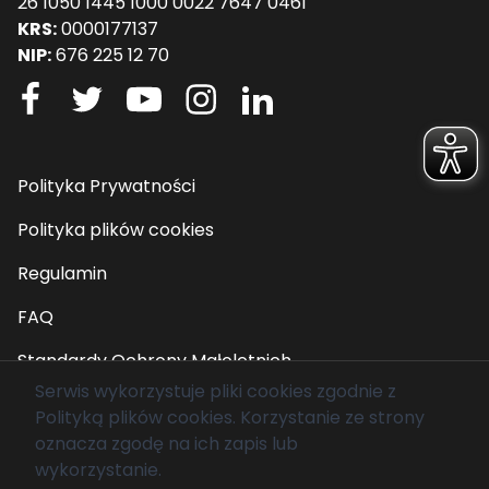
26 1050 1445 1000 0022 7647 0461
KRS:
0000177137
NIP:
676 225 12 70
Polityka Prywatności
Polityka plików cookies
Regulamin
FAQ
Standardy Ochrony Małoletnich
Serwis wykorzystuje pliki cookies zgodnie z
Polityką plików cookies
. Korzystanie ze strony
© 2026 Fundacja Mam Marzenie. Wszelkie prawa
oznacza zgodę na ich zapis lub
zastrzeżone.
wykorzystanie.