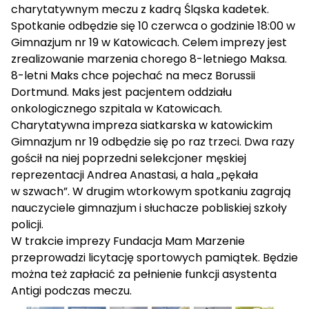
charytatywnym meczu z kadrą Śląska kadetek.
Spotkanie odbędzie się 10 czerwca o godzinie 18:00 w
Gimnazjum nr 19 w Katowicach. Celem imprezy jest
zrealizowanie marzenia chorego 8-letniego Maksa.
8-letni Maks chce pojechać na mecz Borussii
Dortmund. Maks jest pacjentem oddziału
onkologicznego szpitala w Katowicach.
Charytatywna impreza siatkarska w katowickim
Gimnazjum nr 19 odbędzie się po raz trzeci. Dwa razy
gościł na niej poprzedni selekcjoner męskiej
reprezentacji Andrea Anastasi, a hala „pękała
w szwach”. W drugim wtorkowym spotkaniu zagrają
nauczyciele gimnazjum i słuchacze pobliskiej szkoły
policji.
W trakcie imprezy Fundacja Mam Marzenie
przeprowadzi licytację sportowych pamiątek. Będzie
można też zapłacić za pełnienie funkcji asystenta
Antigi podczas meczu.