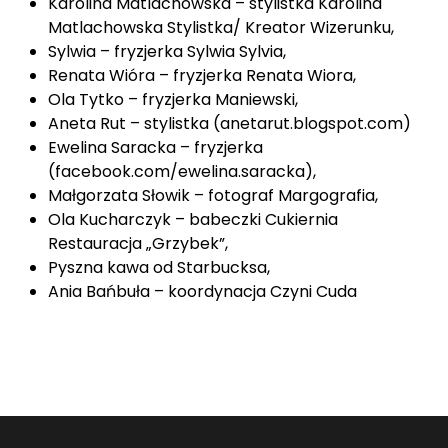
Karolina Matlachowska – stylistka
Karolina
Matlachowska Stylistka/ Kreator Wizerunku
,
Sylwia – fryzjerka
Sylwia Sylvia
,
Renata Wióra – fryzjerka
Renata Wiora
,
Ola Tytko – fryzjerka
Maniewski
,
Aneta Rut – stylistka (
anetarut.blogspot.com
)
Ewelina Saracka – fryzjerka
(
facebook.com/ewelina.saracka
),
Małgorzata Słowik – fotograf
Margografia
,
Ola Kucharczyk – babeczki
Cukiernia
Restauracja „Grzybek”
,
Pyszna kawa od Starbucksa,
Ania Bańbuła – koordynacja
Czyni Cuda