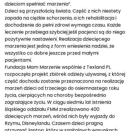
dzieciom spełniać marzenia”.
Dzieci są przyszłością świata. Część z nich niestety
zapada na ciężkie schorzenia, a ich rehabilitacja i
dochodzenie do pełni zdrowi wymaga czasu. Każde
leczenie przebiega szybciej jeśli pacjenci są do niego
pozytywnie nastawieni. Realizacja dziecięcego
marzenia jest jedną z form wniesienia nadziei, że
wszystko co dobre jeszcze przed małymi
pacjentami.
Fundacja Mam Marzenie wspólnie z Texland PL
rozpoczęła projekt zbiórek odzieży używanej, z której
część dochodu zostanie przeznaczona na realizację
marzeń dzieci od trzeciego do osiemnastego roku
życia, cierpiących na choroby bezpośrednio
zagrażające życiu. W ciągu siedmiu lat istnienia
śląskiego oddziału FMM zrealizowano 400
dziecięcych marzeń, wśród nich były wyjazdy do
Rzymu, Disneylandu. Czasem dzieci pragną
otrzymać laptop, który w szpitalnych warunkach