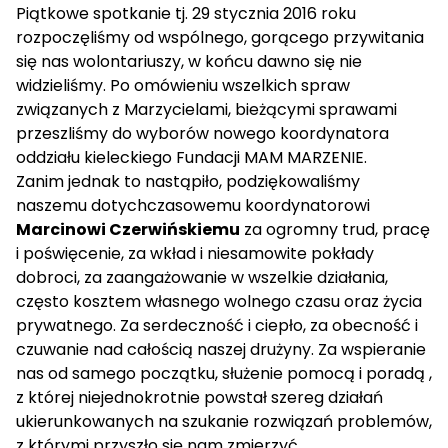
Piątkowe spotkanie tj. 29 stycznia 2016 roku
rozpoczęliśmy od wspólnego, gorącego przywitania
się nas wolontariuszy, w końcu dawno się nie
widzieliśmy. Po omówieniu wszelkich spraw
związanych z Marzycielami, bieżącymi sprawami
przeszliśmy do wyborów nowego koordynatora
oddziału kieleckiego Fundacji MAM MARZENIE.
Zanim jednak to nastąpiło, podziękowaliśmy
naszemu dotychczasowemu koordynatorowi
Marcinowi Czerwińskiemu
za ogromny trud, pracę
i poświęcenie, za wkład i niesamowite pokłady
dobroci, za zaangażowanie w wszelkie działania,
często kosztem własnego wolnego czasu oraz życia
prywatnego. Za serdeczność i ciepło, za obecność i
czuwanie nad całością naszej drużyny. Za wspieranie
nas od samego początku, służenie pomocą i poradą ,
z której niejednokrotnie powstał szereg działań
ukierunkowanych na szukanie rozwiązań problemów,
z którymi przyszło się nam zmierzyć.