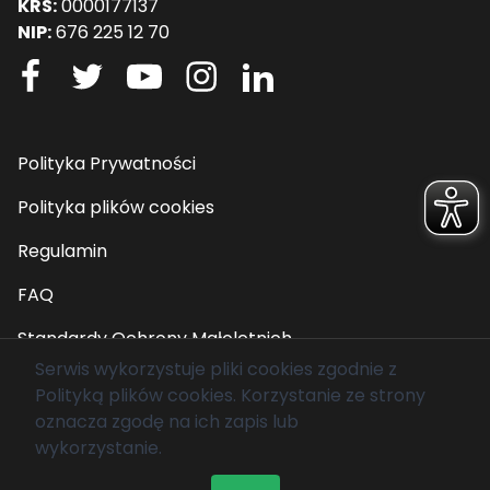
KRS:
0000177137
NIP:
676 225 12 70
Polityka Prywatności
Polityka plików cookies
Regulamin
FAQ
Standardy Ochrony Małoletnich
Serwis wykorzystuje pliki cookies zgodnie z
Polityką plików cookies
. Korzystanie ze strony
© 2026 Fundacja Mam Marzenie. Wszelkie prawa
oznacza zgodę na ich zapis lub
zastrzeżone.
wykorzystanie.