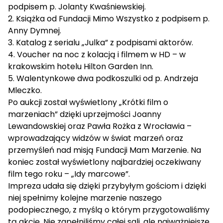
podpisem p. Jolanty Kwaśniewskiej.
2. Książka od Fundacji Mimo Wszystko z podpisem p.
Anny Dymnej.
3. Katalog z serialu „Julka” z podpisami aktorów.
4. Voucher na noc z kolacją i filmem w HD – w
krakowskim hotelu Hilton Garden Inn.
5. Walentynkowe dwa podkoszulki od p. Andrzeja
Mleczko.
Po aukcji został wyświetlony „Krótki film o
marzeniach” dzięki uprzejmości Joanny
Lewandowskiej oraz Pawła Rożka z Wrocławia –
wprowadzający widzów w świat marzeń oraz
przemyśleń nad misją Fundacji Mam Marzenie. Na
koniec został wyświetlony najbardziej oczekiwany
film tego roku – „Idy marcowe”.
Impreza udała się dzięki przybyłym gościom i dzięki
niej spełnimy kolejne marzenie naszego
podopiecznego, z myślą o którym przygotowaliśmy
tą akcję. Nie zapełniliśmy całej sali, ale najważniejsze,