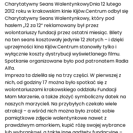
Charytatywny Seans Walentynkowy
Dnia 12 lutego
2012 roku w krakowskim kinie Kijów.Centrum odbył się
Charytatywny Seans Walentynkowy, który pod
hasłem „12 za 12” reklamowany był przez
wolontariuszy fundacji przez ostatni miesiąc. Bilety
na ten seans kosztowały jedynie 12 złotych – i dzięki
uprzejmości kina Kijów.Centrum stanowiły tylko i
wyłącznie koszty dystrybucji wyświetlanego filmu.
Spotkanie organizowane było pod patronatem Radia
Alfa.
Impreza ta dzieliła się na trzy części. W pierwszej z
nich, od godziny 17 można było spotkać się z
wolontariuszami krakowskiego oddziału Fundacji
Mam Marzenie, a także złożyć symboliczny datek na
naszych marzycieli. Na przybyłych czekało wiele
atrakcji – a wśród nich można było zrobić sobie
pamiątkowe zdjęcie walentynkowe nawet z
prawdziwym amorkiem, kupić różę swojej wybrance
lub wybrankowi, a także inne gadżety fundacyjne –