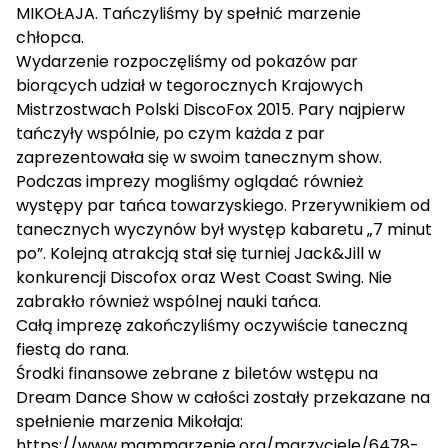
MIKOŁAJA. Tańczyliśmy by spełnić marzenie
chłopca.
Wydarzenie rozpoczęliśmy od pokazów par
biorących udział w tegorocznych Krajowych
Mistrzostwach Polski DiscoFox 2015. Pary najpierw
tańczyły wspólnie, po czym każda z par
zaprezentowała się w swoim tanecznym show.
Podczas imprezy mogliśmy oglądać również
występy par tańca towarzyskiego. Przerywnikiem od
tanecznych wyczynów był występ kabaretu „7 minut
po”. Kolejną atrakcją stał się turniej Jack&Jill w
konkurencji Discofox oraz West Coast Swing. Nie
zabrakło również wspólnej nauki tańca.
Całą imprezę zakończyliśmy oczywiście taneczną
fiestą do rana.
Środki finansowe zebrane z biletów wstępu na
Dream Dance Show w całości zostały przekazane na
spełnienie marzenia Mikołaja:
https://www.mammarzenie.org/marzyciele/6478-