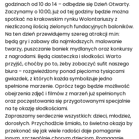
godzinach od 10 do 14 – odbędzie się Dzień Otwarty.
Zaczynamy o 10:00, już od tej godziny będzie można
spotkać na krakowskim rynku Wolontariuszy z
niezliczoną ilością zielonych fundacyjnych baloników.
Na ten dzień przewidujemy szereg atrakcji m.in:
będą gry i zabawy dla najmłodszych. malowanie
twarzy, puszczanie baniek mydlanych oraz konkursy
z nagrodami. Będą ciasteczka i słodkości. Warto
przyjść, choćby po to, żeby zobaczyć sufit naszego
biura – rozgwieżdżony ponad pięcioma tysiącami
gwiazdek, z których każda symbolizuje jedno
spełnione marzenie. Oprócz tego będzie możliwość
obejrzenia zdjęć i filmów z marzeń już spełnionych
oraz poczęstowania się przygotowanymi specjalnie
na tę okazję słodkościami.
Zapraszamy serdecznie wszystkich: dzieci, młodzież,
dorosłych. Przychodźcie śmiało, to świetna okazja by
przekonać się jak wiele radości daje pomaganie
innym, szczególnie chorym dzieciom. Pomaganie