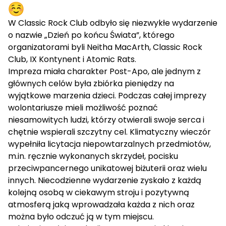
W Classic Rock Club odbyło się niezwykłe wydarzenie
o nazwie „Dzień po końcu Świata”, którego
organizatorami byli Neitha MacArth, Classic Rock
Club, IX Kontynent i Atomic Rats.
Impreza miała charakter Post-Apo, ale jednym z
głównych celów była zbiórka pieniędzy na
wyjątkowe marzenia dzieci. Podczas całej imprezy
wolontariusze mieli możliwość poznać
niesamowitych ludzi, którzy otwierali swoje serca i
chętnie wspierali szczytny cel. Klimatyczny wieczór
wypełniła licytacja niepowtarzalnych przedmiotów,
m.in. ręcznie wykonanych skrzydeł, pocisku
przeciwpancernego unikatowej biżuterii oraz wielu
innych. Niecodzienne wydarzenie zyskało z każdą
kolejną osobą w ciekawym stroju i pozytywną
atmosferą jaką wprowadzała każda z nich oraz
można było odczuć ją w tym miejscu.