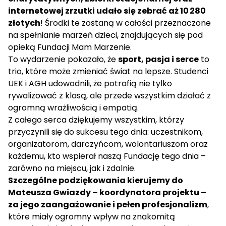
internetowej zrzutki udało się zebrać aż 10 280
złotych
! Środki te zostaną w całości przeznaczone
na spełnianie marzeń dzieci, znajdujących się pod
opieką Fundacji Mam Marzenie.
To wydarzenie pokazało, że
sport, pasja i serce
to
trio, które może zmieniać świat na lepsze. Studenci
UEK i AGH udowodnili, że potrafią nie tylko
rywalizować z klasą, ale przede wszystkim działać z
ogromną wrażliwością i empatią.
Z całego serca dziękujemy wszystkim, którzy
przyczynili się do sukcesu tego dnia: uczestnikom,
organizatorom, darczyńcom, wolontariuszom oraz
każdemu, kto wspierał naszą Fundację tego dnia –
zarówno na miejscu, jak i zdalnie.
Szczególne podziękowania kierujemy do
Mateusza Gwiazdy – koordynatora projektu –
za jego zaangażowanie i pełen profesjonalizm
,
które miały ogromny wpływ na znakomitą