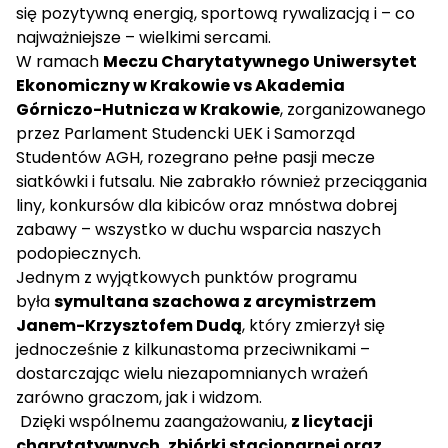
się pozytywną energią, sportową rywalizacją i – co
najważniejsze – wielkimi sercami.
W ramach
Meczu Charytatywnego Uniwersytet
Ekonomiczny w Krakowie vs Akademia
Górniczo-Hutnicza w Krakowie
, zorganizowanego
przez Parlament Studencki UEK i Samorząd
Studentów AGH, rozegrano pełne pasji mecze
siatkówki i futsalu. Nie zabrakło również przeciągania
liny, konkursów dla kibiców oraz mnóstwa dobrej
zabawy – wszystko w duchu wsparcia naszych
podopiecznych.
Jednym z wyjątkowych punktów programu
była
symultana szachowa z arcymistrzem
Janem-Krzysztofem Dudą
, który zmierzył się
jednocześnie z kilkunastoma przeciwnikami –
dostarczając wielu niezapomnianych wrażeń
zarówno graczom, jak i widzom.
Dzięki wspólnemu zaangażowaniu,
z licytacji
charytatywnych, zbiórki stacjonarnej oraz