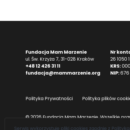
Fundacja Mam Marzenie
Nr kont
ul. Św. Krzyża 7, 31-028 Kraków
26 1050 
+48 12 426 31 11
KRS:
000
fundacja@mammarzenie.org
NIP:
676 
Polityka Prywatności
Polityka plików cooki
© 2026 Fundacja Mam Marzenie. Wszelkie pra
Serwis wykorzystuje pliki cookies zgodnie z
Polityką