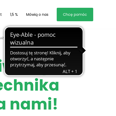
t
1,5 %
Mówią o nas
Chcę pomóc
uż za nami!
iwersytet
echnika
a nami!