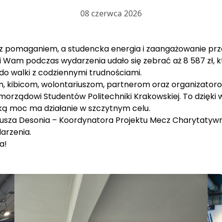
08 czerwca 2026
 z pomaganiem, a studencka energia i zaangażowanie prze
 Wam podczas wydarzenia udało się zebrać aż 8 587 zł, 
ę do walki z codziennymi trudnościami.
m, kibicom, wolontariuszom, partnerom oraz organizato
morządowi Studentów Politechniki Krakowskiej. To dzię
lką moc ma działanie w szczytnym celu.
usza Desonia – Koordynatora Projektu Mecz Charytatywny
arzenia.
ia!