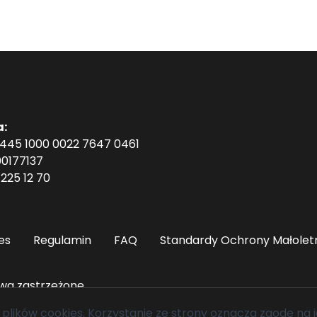
a:
1445 1000 0022 7647 0461
0177137
225 12 70
es
Regulamin
FAQ
Standardy Ochrony Małolet
wa zastrzeżone.
 plików cookies
. Korzystanie ze strony oznacza zgodę na i