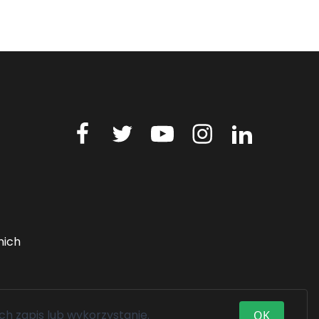
nich
ch zapis lub wykorzystanie.
OK