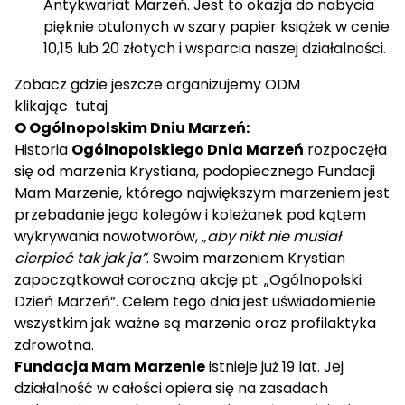
Antykwariat Marzeń. Jest to okazja do nabycia
pięknie otulonych w szary papier książek w cenie
10,15 lub 20 złotych i wsparcia naszej działalności.
Zobacz gdzie jeszcze organizujemy ODM
klikając
tutaj
O Ogólnopolskim Dniu Marzeń:
Historia
Ogólnopolskiego Dnia Marzeń
rozpoczęła
się od marzenia Krystiana, podopiecznego Fundacji
Mam Marzenie, którego największym marzeniem jest
przebadanie jego kolegów i koleżanek pod kątem
wykrywania nowotworów,
„aby nikt nie musiał
cierpieć tak jak ja”
. Swoim marzeniem Krystian
zapoczątkował coroczną akcję pt. „Ogólnopolski
Dzień Marzeń”. Celem tego dnia jest uświadomienie
wszystkim jak ważne są marzenia oraz profilaktyka
zdrowotna.
Fundacja Mam Marzenie
istnieje już 19 lat. Jej
działalność w całości opiera się na zasadach