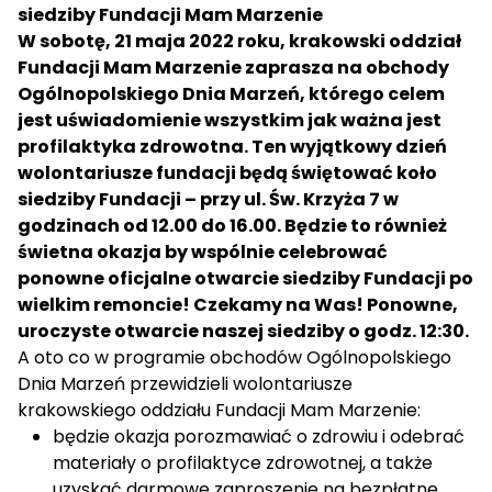
siedziby Fundacji Mam Marzenie
W sobotę, 21 maja 2022 roku, krakowski oddział
Fundacji Mam Marzenie zaprasza na obchody
Ogólnopolskiego Dnia Marzeń, którego celem
jest uświadomienie wszystkim jak ważna jest
profilaktyka zdrowotna. Ten wyjątkowy dzień
wolontariusze fundacji będą świętować koło
siedziby Fundacji – przy ul. Św. Krzyża 7 w
godzinach od 12.00 do 16.00. Będzie to również
świetna okazja by wspólnie celebrować
ponowne oficjalne otwarcie siedziby Fundacji po
wielkim remoncie! Czekamy na Was! Ponowne,
uroczyste otwarcie naszej siedziby o godz. 12:30.
A oto co w programie obchodów Ogólnopolskiego
Dnia Marzeń przewidzieli wolontariusze
krakowskiego oddziału Fundacji Mam Marzenie:
będzie okazja porozmawiać o zdrowiu i odebrać
materiały o profilaktyce zdrowotnej, a także
uzyskać darmowe zaproszenie na bezpłatne