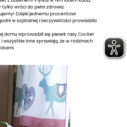
awet z basenem! Pływał w nim latem Kuba,
tylko wróci do pełni zdrowia.
ękujemy! Dzięki jednemu procentowi
odni w szpitalnej rzeczywistości prowadziła
rej domu wprowadził się piesek rasy Cocker
 i wszystkie inne sprawiają, że w rodzinach
robami.