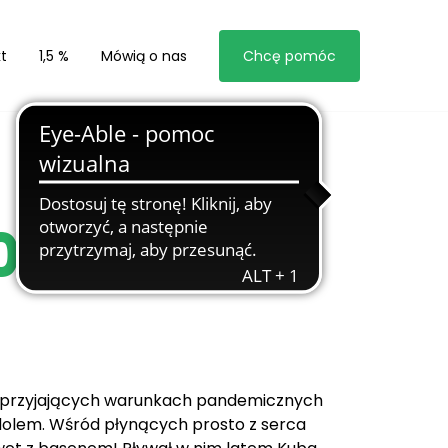
t
1,5 %
Mówią o nas
Chcę pomóc
 roku
 niesprzyjających warunkach pandemicznych
idolem. Wśród płynących prosto z serca