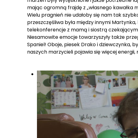
marzeń były wytęsknione i jakże potrzebne la
mając ogromną frajdę z „własnego kawałka mor
Wielu pragnień nie udałoby się nam tak szybk
przeszczęśliwa była między innymi Martynka, 
telekonferencje z mamą i siostrą czekającym
Niesamowite emocje towarzyszyły także przepię
Spaniel! Oboje, piesek Drako i dziewczynka, byl
naszych marzycieli pojawia się więcej energii,