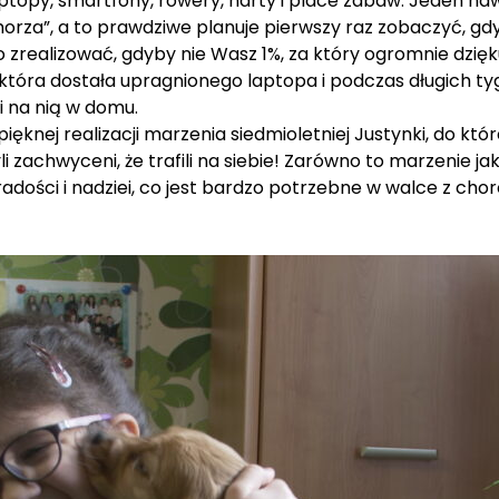
ptopy, smartfony, rowery, narty i place zabaw. Jeden n
za”, a to prawdziwe planuje pierwszy raz zobaczyć, gdy 
o zrealizować, gdyby nie Wasz 1%, za który ogromnie dzi
która dostała upragnionego laptopa i podczas długich tyg
i na nią w domu.
knej realizacji marzenia siedmioletniej Justynki, do któ
i zachwyceni, że trafili na siebie! Zarówno to marzenie jak
 radości i nadziei, co jest bardzo potrzebne w walce z cho