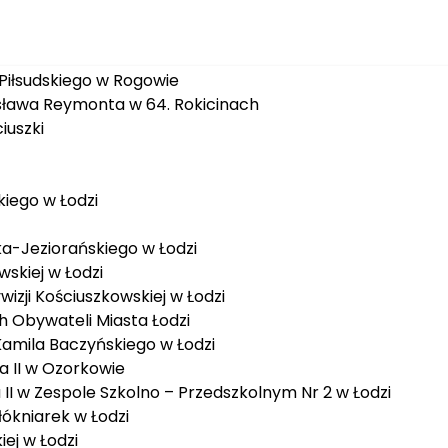
 w Kłocku
w Dąbrówce Wielkiej
Piłsudskiego w Rogowie
sława Reymonta w 64. Rokicinach
iuszki
kiego w Łodzi
a-Jeziorańskiego w Łodzi
skiej w Łodzi
izji Kościuszkowskiej w Łodzi
 Obywateli Miasta Łodzi
Kamila Baczyńskiego w Łodzi
a II w Ozorkowie
II w Zespole Szkolno – Przedszkolnym Nr 2 w Łodzi
ókniarek w Łodzi
ej w Łodzi
Dobrzańskiego „Hubala” w Łodzi