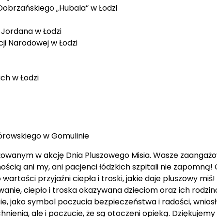
 Jordana w Łodzi
ji Narodowej w Łodzi
ch w Łodzi
órowskiego w Gomulinie
ażowanym w akcję Dnia Pluszowego Misia. Wasze zaangaż
wnością ani my, ani pacjenci łódzkich szpitali nie zapomn
artości przyjaźni ciepła i troski, jakie daje pluszowy mi
anie, ciepło i troska okazywana dzieciom oraz ich rodzino
 jako symbol poczucia bezpieczeństwa i radości, wniosły 
nienia, ale i poczucie, że są otoczeni opieką. Dziękujem
eci. Wasza empatia i troska nie mają ceny, a każdy ges