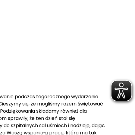
owanie podczas tegorocznego wydarzenie
ą! Cieszymy się, że mogliśmy razem świętować
ś! Podziękowania składamy również dla
m sprawiły, że ten dzień stał się
do szpitalnych sal uśmiech i nadzieję, dając
y za Waszą wspaniałą pracę, która ma tak
t nawet ten najmniejszy, ma ogromny wpływ na