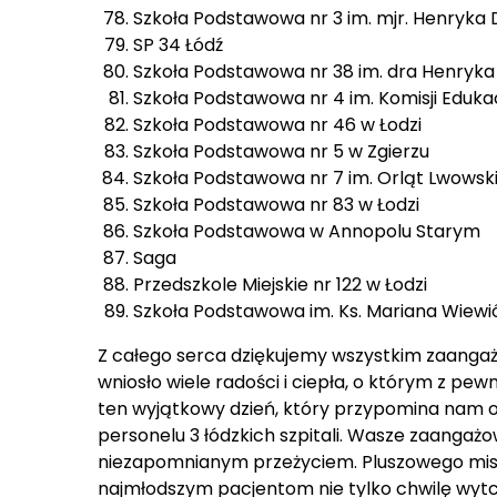
SP 34 Łódź
Szkoła Podstawowa nr 38 im. dra Henryka
Szkoła Podstawowa nr 4 im. Komisji Edukac
Szkoła Podstawowa nr 46 w Łodzi
Szkoła Podstawowa nr 5 w Zgierzu
Szkoła Podstawowa nr 7 im. Orląt Lwowski
Szkoła Podstawowa nr 83 w Łodzi
Szkoła Podstawowa w Annopolu Starym
Saga
Przedszkole Miejskie nr 122 w Łodzi
Szkoła Podstawowa im. Ks. Mariana Wiewi
Z całego serca dziękujemy wszystkim zaang
wniosło wiele radości i ciepła, o którym z pe
ten wyjątkowy dzień, który przypomina nam o w
personelu 3 łódzkich szpitali. Wasze zaangażow
niezapomnianym przeżyciem. Pluszowego misie,
najmłodszym pacjentom nie tylko chwilę wytch
ogromne znaczenie dla zdrowia i komfortu dzi