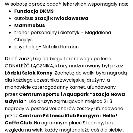
W sobotę oprócz badań lekarskich wspomagały nas:
Fundacja DKMS
autobus
Stacji Krwiodawstwa
Mammobus
trener personalny i dietetyk – Magdalena
Chajdys
psycholog- Natalia Hofman
Dzień zaczął się od biegu terenowego po lesie
ODNALEŹĆ ŁĄCZNIKA, który nadzorowany był przez
Łódzki Szlak Konny
. Zachętą do walki była nagrodą
dla każdego uczestnika zwycięskiej drużyny, a
mianowicie czterogodzinny karnet, ufundowany
przez
Centrum sportu i Aquapark ‘’Stacja Nowa
Gdynia’’
. Dla drużyn zajmujących miejsca 2 i 3
nagrody w postaci voucherów zostały ufundowane
przez
Centrum Fittnesu Klub Evergym
i
Hello!
Coffe Club
. Na ogromnym placu Stadniny, bez
względu na wiek, każdy mógł znaleźć coś dla siebie .