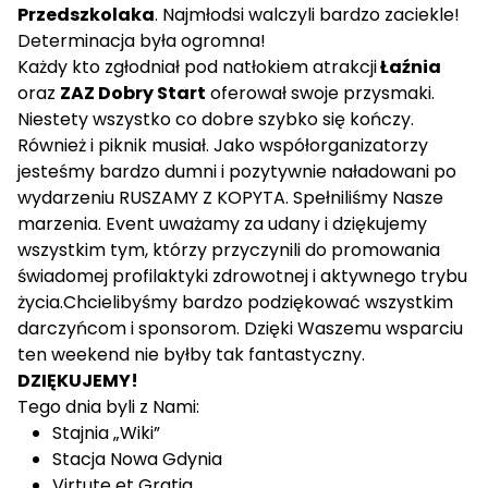
Przedszkolaka
. Najmłodsi walczyli bardzo zaciekle!
Determinacja była ogromna!
Każdy kto zgłodniał pod natłokiem atrakcji
Łaźnia
oraz
ZAZ Dobry Start
oferował swoje przysmaki.
Niestety wszystko co dobre szybko się kończy.
Również i piknik musiał. Jako współorganizatorzy
jesteśmy bardzo dumni i pozytywnie naładowani po
wydarzeniu RUSZAMY Z KOPYTA. Spełniliśmy Nasze
marzenia. Event uważamy za udany i dziękujemy
wszystkim tym, którzy przyczynili do promowania
świadomej profilaktyki zdrowotnej i aktywnego trybu
życia.Chcielibyśmy bardzo podziękować wszystkim
darczyńcom i sponsorom. Dzięki Waszemu wsparciu
ten weekend nie byłby tak fantastyczny.
DZIĘKUJEMY!
Tego dnia byli z Nami:
Stajnia „Wiki”
Stacja Nowa Gdynia
Virtute et Gratia