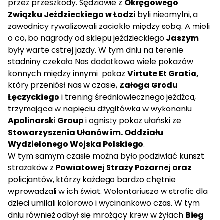
przez przeszkody. Sędziowie z
Okręgowego
Związku Jeździeckiego w Łodzi
byli nieomylni, a
zawodnicy rywalizowali zaciekle między sobą. A mieli
o co, bo nagrody od sklepu jeździeckiego
Jaszym
były warte ostrej jazdy. W tym dniu na terenie
stadniny czekało Nas dodatkowo wiele pokazów
konnych między innymi pokaz
Virtute Et Gratia,
który przeniósł Nas w czasie,
Załoga Grodu
Łęczyckiego
i trening średniowiecznego jeźdźca,
trzymająca w napięciu dżygitówka w wykonaniu
Apolinarski Group
i ognisty pokaz ułański ze
Stowarzyszenia Ułanów im. Oddziału
Wydzielonego Wojska Polskiego
.
W tym samym czasie można było podziwiać kunszt
strażaków z
Powiatowej Straży Pożarnej oraz
policjantów, którzy każdego bardzo chętnie
wprowadzali w ich świat. Wolontariusze w strefie dla
dzieci umilali kolorowo i wycinankowo czas. W tym
dniu również odbył się mrożący krew w żyłach
Bieg