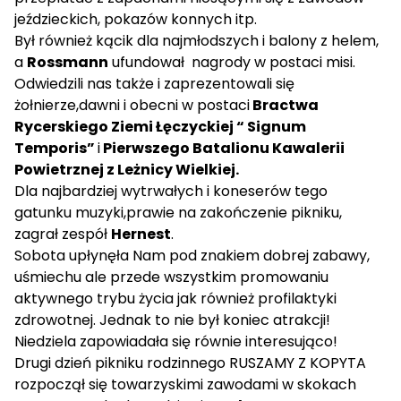
jeździeckich, pokazów konnych itp.
Był również kącik dla najmłodszych i balony z helem,
a
Rossmann
ufundował nagrody w postaci misi.
Odwiedzili nas także i zaprezentowali się
żołnierze,dawni i obecni w postaci
Bractwa
Rycerskiego Ziemi Łęczyckiej “ Signum
Temporis”
i
Pierwszego Batalionu Kawalerii
Powietrznej z Leżnicy Wielkiej.
Dla najbardziej wytrwałych i koneserów tego
gatunku muzyki,prawie na zakończenie pikniku,
zagrał zespół
Hernest
.
Sobota upłynęła Nam pod znakiem dobrej zabawy,
uśmiechu ale przede wszystkim promowaniu
aktywnego trybu życia jak również profilaktyki
zdrowotnej. Jednak to nie był koniec atrakcji!
Niedziela zapowiadała się równie interesująco!
Drugi dzień pikniku rodzinnego RUSZAMY Z KOPYTA
rozpoczął się towarzyskimi zawodami w skokach