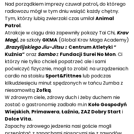
Nad porządkiem imprezy czuwał patrol
,
do którego
radiowozu mógł w tym dniu wsiąść każdy chętny.
Tym, którzy lubią zwierzaki czas umilał
Animal
Patrol
.
Atrakcje w ciągu dnia zapewniły pokazy Tai Chi,
Krav
Magi,
ze szkoły
GKMA
(Global Krav Maga Academy)
,
Brazylijskiego Jiu-Jitsu
z
Centrum Atletyki “
Kuźnia”
oraz
Sambo
z
Fundacji Surei No Mon
. Ci
którzy nie tylko chcieli popatrzeć ale i sami
poćwiczyć fizycznie, mogli to zrobić na urządzeniach
cardio na stoisku
Sport&Fittnes
lub podczas
kilkudziesięciu minut spędzonych w tańcu Zumba z
niesamowitą
Zofką
.
W zdrowym ciele, zdrowy duch i żeby duchem nie
zostać o gastronomię zadbało m.in
Koło Gospodyń
Wiejskich
,
Primawera
,
Łaźnia, ZAZ Dobry Start
i
Dolce Vita.
Zapachy zdrowego jedzenia nasi goście mogli
przeplatać z zapachami niosącymi się z zawodów