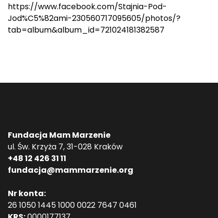
https://www.facebook.com/Stajnia-Pod-
Jod%C5%82ami-230560717095605/photos/?
tab=album&album_id=721024181382587
Fundacja Mam Marzenie
ul. Św. Krzyża 7, 31-028 Kraków
+48 12 426 31 11
fundacja@mammarzenie.org
Nr konta:
26 1050 1445 1000 0022 7647 0461
KRS:
0000177137