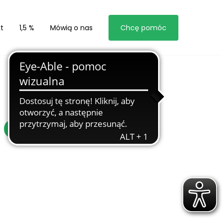
t
1,5 %
Mówią o nas
Chcę pomóc
 dziecięce