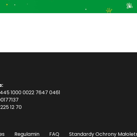
a:
1445 1000 0022 7647 0461
0177137
225 12 70
es
Regulamin
FAQ
Standardy Ochrony Małolet