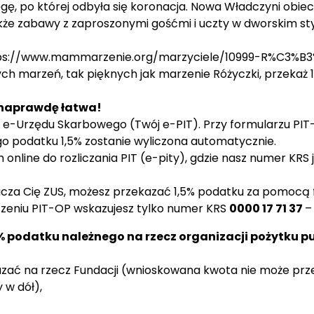
sięgę, po której odbyła się koronacja. Nowa Władczyni ob
także zabawy z zaproszonymi gośćmi i uczty w dworskim sty
ps://www.mammarzenie.org/marzyciele/10999-R%C3%
ch marzeń, tak pięknych jak marzenie Różyczki, przekaż
t naprawdę łatwa!
e-Urzędu Skarbowego
(Twój e-PIT). Przy formularzu PIT-
 podatku 1,5% zostanie wyliczona automatycznie.
ine do rozliczania PIT (e-pity), gdzie nasz numer KRS je
zlicza Cię ZUS, możesz przekazać 1,5% podatku za pomocą
zeniu PIT-OP wskazujesz tylko numer KRS
0000 17 71 37
– 
% podatku należnego na rzecz organizacji pożytku p
zać na rzecz Fundacji (wnioskowana kwota nie może prz
 w dół),