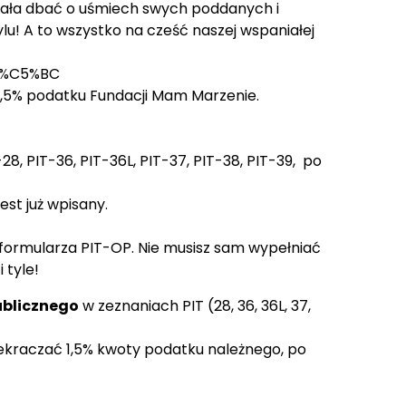
iecała dbać o uśmiech swych poddanych i
lu! A to wszystko na cześć naszej wspaniałej
B3%C5%BC
 1,5% podatku Fundacji Mam Marzenie.
28, PIT-36, PIT-36L, PIT-37, PIT-38, PIT-39, po
st już wpisany.
 formularza
PIT-OP
. Nie musisz sam wypełniać
i tyle!
ublicznego
w zeznaniach PIT (28, 36, 36L, 37,
ekraczać 1,5% kwoty podatku należnego, po