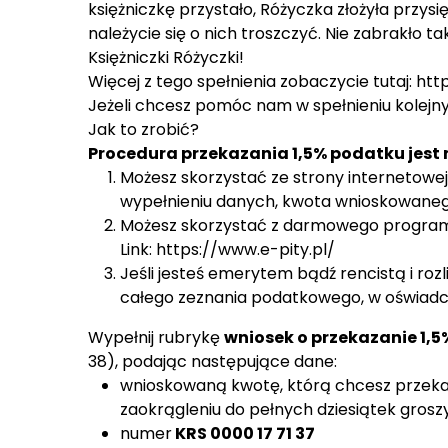
księżniczkę przystało, Różyczka złożyła przy
należycie się o nich troszczyć. Nie zabrakło 
Księżniczki Różyczki!
Więcej z tego spełnienia zobaczycie tutaj:
htt
Jeżeli chcesz pomóc nam w spełnieniu kolejny
Jak to zrobić?
Procedura przekazania 1,5% podatku jes
Możesz skorzystać ze strony internetowej
wypełnieniu danych, kwota wnioskowanego
Możesz skorzystać z darmowego program onl
Link:
https://www.e-pity.pl/
Jeśli jesteś emerytem bądź rencistą i ro
całego zeznania podatkowego, w oświadc
Wypełnij rubrykę
wniosek o przekazanie 1,5
38), podając następujące dane:
wnioskowaną kwotę, którą chcesz przeka
zaokrągleniu do pełnych dziesiątek groszy
numer
KRS 0000 17 71 37