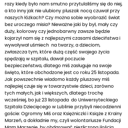
razy kiedy było nam smutno przytulaliśmy się do niej,
a kto inny jak nie ulubiony pluszak nocą czuwał przy
naszych łóżkach? Czy można sobie wyobrazić świat
bez uroczego misia? Nieważne jaki by był, mały czy
duży, kolorowy czy jednobarwny zawsze będzie
kojarzył nam się z najlepszymi czasami dzieciństwa i
wywoływał uśmiech na twarzy, a dzieciom,
zwłaszcza tym, które dużą część swojego życia
spędzają w szpitalu, dawał poczucie
bezpieczeństwa, dlatego miś zasługuje na swoje
święto, które obchodzone jest co roku 25 listopada.
Jak powszechnie wiadomo każdy pluszowy miś
najlepiej czuje się w towarzystwie dzieci, zarówno
tych małych, jak i większych, dlatego trochę
wcześniej, bo już 23 listopada do Uniwersyteckiego
Szpitala Dziecięcego w Lublinie przybyli niecodzienni
goście: Ogromny Miś oraz Księżniczki i Książe z Krainy
Marzeń, a dokładnie my, czyli wolontariusze Fundacji
Mam Marzenie, by obdarować niezliczoną ilością