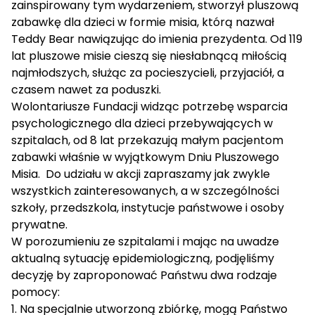
zainspirowany tym wydarzeniem, stworzył pluszową
zabawkę dla dzieci w formie misia, którą nazwał
Teddy Bear nawiązując do imienia prezydenta. Od 119
lat pluszowe misie cieszą się niesłabnącą miłością
najmłodszych, służąc za pocieszycieli, przyjaciół, a
czasem nawet za poduszki.
Wolontariusze Fundacji widząc potrzebę wsparcia
psychologicznego dla dzieci przebywających w
szpitalach, od 8 lat przekazują małym pacjentom
zabawki właśnie w wyjątkowym Dniu Pluszowego
Misia. Do udziału w akcji zapraszamy jak zwykle
wszystkich zainteresowanych, a w szczególności
szkoły, przedszkola, instytucje państwowe i osoby
prywatne.
W porozumieniu ze szpitalami i mając na uwadze
aktualną sytuację epidemiologiczną, podjęliśmy
decyzję by zaproponować Państwu dwa rodzaje
pomocy:
1. Na specjalnie utworzoną zbiórkę, mogą Państwo