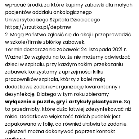
wpłacać środki, za które kupimy zabawki dla małych
pacjentów oddziału onkologicznego
Uniwersyteckiego Szpitala Dziecięcego
https://zrzutka.pl/deptmw
2. Mogą Państwo zgłosić się do akcji i przeprowadzić
w szkole/firmie zbiórkę zabawek.
Termin dostarczenia zabawek: 24 listopada 2021 r.
Ważne! Ze względu na to, że nie możemy odwiedzać
dzieci w szpitalu, przy każdym takim przekazaniu
zabawek korzystamy z uprzejmości kilku
pracowników szpitala, którzy z kolei mają
dodatkowe zadanie-organizację kwarantanny i
dezynfekcję. Dlatego w tym roku zbieramy
wyłącznie o puzzle, gry i artykuły plastyczne.
Są
to przedmioty, które dużo łatwiej zdezynfekować niż
misie. Dodatkowo większość takich pudełek jest
zapakowana w folię, co również ułatwia to zadanie.
Zgłoszeń można dokonywać poprzez kontakt
mailowy: