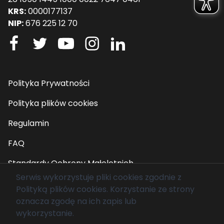
KRS:
0000177137
NIP:
676 225 12 70
Polityka Prywatności
Polityka plików cookies
Regulamin
FAQ
Standardy Ochrony Małoletnich
Serwis wykorzystuje pliki cookies zgodnie z
Polityką plików cookies
. Korzystanie ze strony
© 2026 Fundacja Mam Marzenie. Wszelkie prawa
oznacza zgodę na ich zapis lub
zastrzeżone.
wykorzystanie.