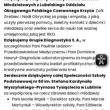
Młodzieżowych z Lubelskiego Oddziału
Okręgowego Polskiego Czerwonego Krzyża
: Zofii
Zirebiec i Nadii Obryckiej za pasję i empatię, z jaką
uczyły pierwszej pomocy, świetny kontakt z dziećmi i
młodzieżą oraz wielkie serca do nauki tak ważnej
umiejętności, jaką jest RKO.
Dziękujemy Grupie Diagnostyka S. A.,
w
szczególności Pani Paulinie Ledzion-
Przedstawicielowi Medycznemu i Pani Dominice
Hawrył-Diagnoście Laboratoryjnemu za inspirujące
przedstawienie tematu badań profilaktycznych i
kreatywne warsztaty pobierania krwi.
Serdecznie dziękujemy całej Społeczności Szkoły
Podstawowej nr 50 im. Stefana Kardynała
Wyszyńskiego-Prymasa Tysiąclecia w Lublinie
za współpracę na rzecz zdrowia dzieci i młodzieży:
Pani Iwonie Wąsik – Dyrektor szkoły, Pani Marcie
Martyniuk – Wicedyrektor szkoły, Pani Elżbiecie