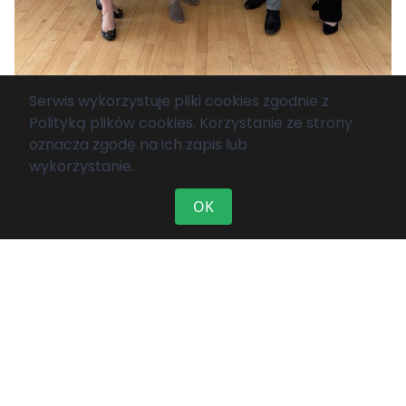
Serwis wykorzystuje pliki cookies zgodnie z
Polityką plików cookies
. Korzystanie ze strony
oznacza zgodę na ich zapis lub
wykorzystanie.
OK