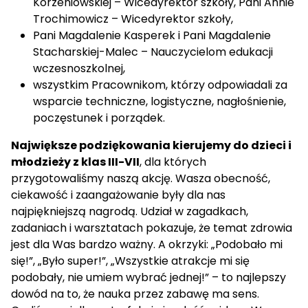
Korzeniowskiej – Wicedyrektor szkoły, Pani Annie
Trochimowicz – Wicedyrektor szkoły,
Pani Magdalenie Kasperek i Pani Magdalenie
Stacharskiej-Malec – Nauczycielom edukacji
wczesnoszkolnej,
wszystkim Pracownikom, którzy odpowiadali za
wsparcie techniczne, logistyczne, nagłośnienie,
poczęstunek i porządek.
Największe podziękowania kierujemy do dzieci i
młodzieży z klas III-VII
, dla których
przygotowaliśmy naszą akcję. Wasza obecność,
ciekawość i zaangażowanie były dla nas
najpiękniejszą nagrodą. Udział w zagadkach,
zadaniach i warsztatach pokazuje, że temat zdrowia
jest dla Was bardzo ważny. A okrzyki: „Podobało mi
się!”, „Było super!”, „Wszystkie atrakcje mi się
podobały, nie umiem wybrać jednej!” – to najlepszy
dowód na to, że nauka przez zabawę ma sens.