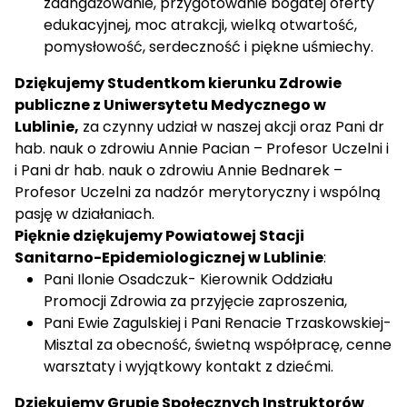
zaangażowanie, przygotowanie bogatej oferty
edukacyjnej, moc atrakcji, wielką otwartość,
pomysłowość, serdeczność i piękne uśmiechy.
Dziękujemy Studentkom kierunku Zdrowie
publiczne z Uniwersytetu Medycznego w
Lublinie,
za czynny udział w naszej akcji oraz Pani dr
hab. nauk o zdrowiu Annie Pacian – Profesor Uczelni i
i Pani dr hab. nauk o zdrowiu Annie Bednarek –
Profesor Uczelni za nadzór merytoryczny i wspólną
pasję w działaniach.
Pięknie dziękujemy Powiatowej Stacji
Sanitarno-Epidemiologicznej w Lublinie
:
Pani Ilonie Osadczuk- Kierownik Oddziału
Promocji Zdrowia za przyjęcie zaproszenia,
Pani Ewie Zagulskiej i Pani Renacie Trzaskowskiej-
Misztal za obecność, świetną współpracę, cenne
warsztaty i wyjątkowy kontakt z dziećmi.
Dziękujemy Grupie Społecznych Instruktorów