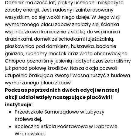
Dominik ma sześć lat, piękny uśmiech i niespożyte
zasoby energii. Jest radosny i zainteresowany
wszystkim, co się wokół niego dzieje. W Jego wizji
wymarzonego placu zabaw znalazły się: ścianka
wspinaczkowa koniecznie z siatką do wspinania i
drabinkami, domek ze schodkami i zjeżdżalnią,
piaskownica pod domkiem, huśtawka, bocianie
gniazdo, ruchomy mostek oraz wieża obserwacyjna.
Chłopca poznaliśmy jesienią i dotychczas zebraliśmy
już ponad połowę środków. Nasza akcja pozwoli
uzupełnić brakującą kwotę i wiosną ruszyć z budową
wymarzonego placu zabaw.
Podczas poprzednich dwóch edycji w naszej
akcji udział wzięły następujące placówki i
instytucje:
Przedszkole Samorządowe w Lubyczy
Królewskiej,
Społeczna Szkoła Podstawowa w Dąbrowie
Wronowskiej,