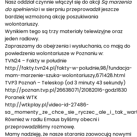
Nasz oddział czynnie włączył się do akcji
Są marzenia
do spełnienia
i w sierpniu przeprowadził jeszcze
bardziej wzmożoną akcję poszukiwania
wolontariuszy.
Wynikiem tego są trzy materiały telewizyjne oraz
jeden radiowy.
Zapraszamy do obejrzenia i wysłuchania, co mają do
powiedzenia wolontariusze w Poznaniu w:
TVN24 – Fakty w południe
http://fakty.tvn24.pl/fakty-w-poludnie,98/fundacja-
mam-marzenie-szuka-wolontariuszy,671428.html
TVP3 Poznań – Teleskop (od 3 minuty 43 sekundy)
http://poznan.tvp.pl/26638071/21082016-godz1830
Poranek WTK
http://wtkplay.pl/video-id-27486-
sa_momenty_ze_chce_sie_ryczec_ale_i_tak_war
Również w radiu Emaus byliśmy obecni i
przeprowadziliśmy rozmowę.
Mamy nadzieję, że nasze starania zaowocują nowymi