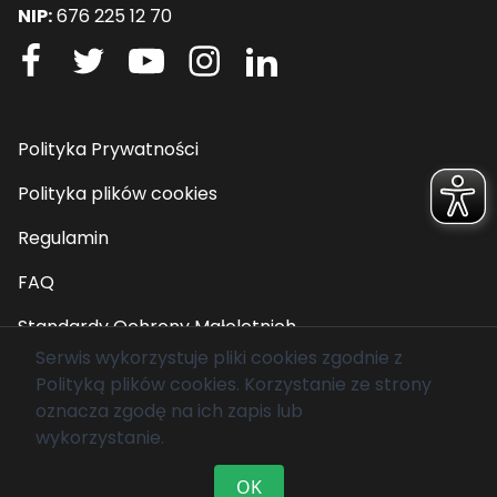
NIP:
676 225 12 70
Polityka Prywatności
Polityka plików cookies
Regulamin
FAQ
Standardy Ochrony Małoletnich
Serwis wykorzystuje pliki cookies zgodnie z
Polityką plików cookies
. Korzystanie ze strony
© 2026 Fundacja Mam Marzenie. Wszelkie prawa
oznacza zgodę na ich zapis lub
zastrzeżone.
wykorzystanie.
OK