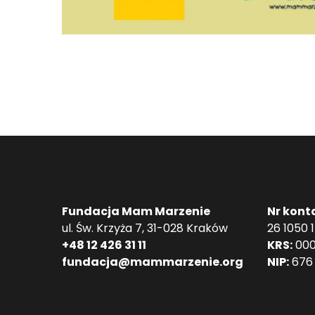
Fundacja Mam Marzenie
Nr kont
ul. Św. Krzyża 7, 31-028 Kraków
26 1050 
+48 12 426 31 11
KRS:
000
fundacja@mammarzenie.org
NIP:
676 