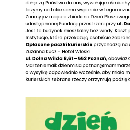
dołączą Państwo do nas, wywołując uśmiechy 
liczymy na takie samo wsparcie w tegorocznej
Znamy już miejsce zbiórki na Dzień Pluszoweg
udostępnionej Fundacji przestrzeni przy
ul. D
Jest to budynek mieszkalny bez windy. Koszt 
Instytucje, które przekazują osobiście zebra
Opłacone paczki kurierskie
przychodzą na 
Zuzanna Kucz – Hotel Włoski
ul. Dolna Wilda 8,61 – 552 Poznań
, obowiąz
Marzeniemail:
dzienmisia.poznan@mammarze
o wysyłkę odpowiednio wcześnie, aby miała m
kurierskich zebrane rzeczy otrzymują podzięk