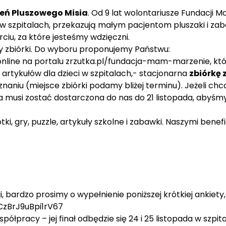
ień Pluszowego Misia
. Od 9 lat wolontariusze Fundacji
w szpitalach, przekazują małym pacjentom pluszaki i zab
ciu, za które jesteśmy wdzięczni.
y zbiórki. Do wyboru proponujemy Państwu:
online na portalu
zrzutka.pl/fundacja-mam-marzenie
, kt
rtykułów dla dzieci w szpitalach,- stacjonarna
zbiórkę
znaniu (miejsce zbiórki podamy bliżej terminu). Jeżeli c
 musi zostać dostarczona do nas do 21 listopada, abyśmy 
i, gry, puzzle, artykuły szkolne i zabawki. Naszymi benefi
i, bardzo prosimy o wypełnienie poniższej krótkiej ankie
CzBrJ9uBpi1rV67
pracy – jej finał odbędzie się 24 i 25 listopada w szpita