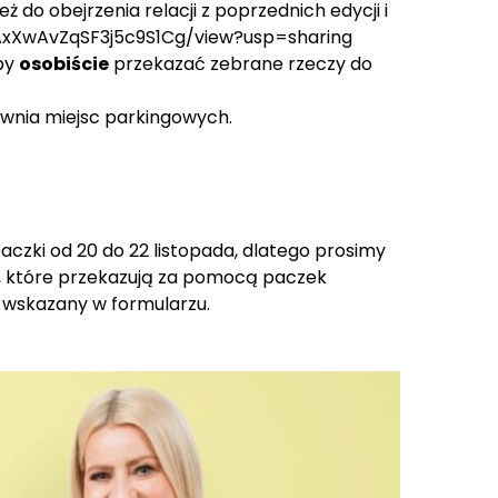
o obejrzenia relacji z poprzednich edycji i
8AxXwAvZqSF3j5c9S1Cg/view?usp=sharing
aby
osobiście
przekazać zebrane rzeczy do
pewnia miejsc parkingowych.
aczki od 20 do 22 listopada, dlatego prosimy
e, które przekazują za pomocą paczek
s wskazany w formularzu.