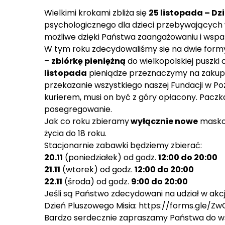
Wielkimi krokami zbliża się
25 listopada – Dz
psychologicznego dla dzieci przebywających 
możliwe dzięki Państwa zaangażowaniu i wspar
W tym roku zdecydowaliśmy się na dwie form
–
zbiórkę pieniężną
do wielkopolskiej puszki 
listopada
pieniądze przeznaczymy na zakup a
przekazanie wszystkiego naszej Fundacji w Po
kurierem, musi on być z góry opłacony. Paczka
posegregowanie.
Jak co roku zbieramy
wyłącznie nowe
maskotk
życia do 18 roku.
Stacjonarnie zabawki będziemy zbierać:
20.11
(poniedziałek) od godz.
12:00 do 20:00
21.11
(wtorek) od godz.
12:00 do 20:00
22.11
(środa) od godz.
9:00 do 20:00
Jeśli są Państwo zdecydowani na udział w akcj
Dzień Pluszowego Misia:
https://forms.gle/Zw
Bardzo serdecznie zapraszamy Państwa do współ