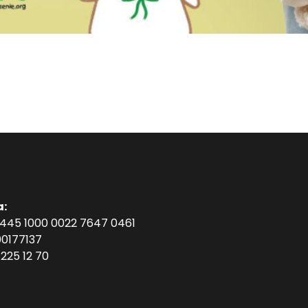
a:
1445 1000 0022 7647 0461
0177137
225 12 70