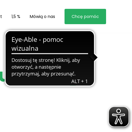
t
1,5 %
Mówią o nas
Chcę pomóc
Pluszowego