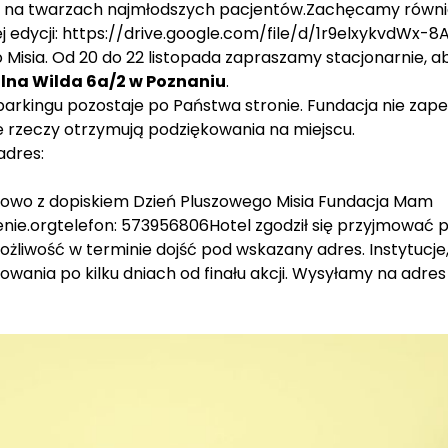
na twarzach najmłodszych pacjentów.Zachęcamy również d
 edycji:
https://drive.google.com/file/d/1r9elxykvdWx-
o Misia. Od 20 do 22 listopada zapraszamy stacjonarnie, 
olna Wilda 6a/2 w Poznaniu
.
parkingu pozostaje po Państwa stronie. Fundacja nie za
ne rzeczy otrzymują podziękowania na miejscu.
adres:
kowo z dopiskiem Dzień Pluszowego Misia Fundacja Mam
nie.org
telefon: 573956806Hotel zgodził się przyjmować p
ożliwość w terminie dojść pod wskazany adres. Instytucj
owania po kilku dniach od finału akcji. Wysyłamy na adre