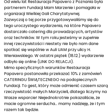
Od wielu lat Restauracja Papavero z Poznania była
partnerem Fundacji Mam Marzenie i pomagała w
organizacji Wielkiej Gali Charytatywnej.
Zazwyczaj o tej porze przygotowywaliśmy się do
tego uroczystego wydarzenia, na które Papavero
dostarczało catering dla prowadzących, artystów
oraz techników. W tym roku jesteśmy w zupełnie
innej rzeczywistości i niestety nie było nam dane
spotkać się wspólnie w Auli UAM przy ulicy H.
Wieniawskiego. W ostatni piątek (18.12.) wydarzenie
odbyło się online (
LINK DO RELACJI
).
Mimo specyficznych warunków Restauracja
Papavero postanowiła przekazać 10% z zamówień
CATERINGU ŚWIĄTECZNEGO na podopiecznych
Fundacji. To gest, który może odmienić czasem szarą
rzeczywistość małych Marzycieli, dlatego liczymy na
Wasze wsparcie! Niejednokrotnie pokazaliście, że
macie ogromne serducha… mamy nadzieję, że i tym
razem tak będzie.