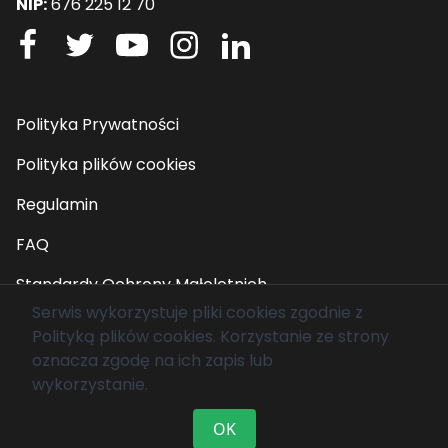
NIP:
676 225 12 70
Polityka Prywatności
Polityka plików cookies
Regulamin
FAQ
Standardy Ochrony Małoletnich
Serwis wykorzystuje pliki cookies zgodnie z
Polityką plików cookies
. Korzystanie ze strony
© 2026 Fundacja Mam Marzenie. Wszelkie prawa
oznacza zgodę na ich zapis lub
zastrzeżone.
wykorzystanie.
OK