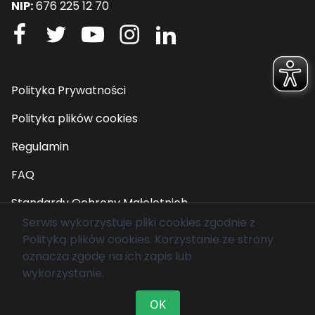
NIP:
676 225 12 70
Polityka Prywatności
Polityka plików cookies
Regulamin
FAQ
Standardy Ochrony Małoletnich
Serwis wykorzystuje pliki cookies zgodnie z
Polityką plików cookies
. Korzystanie ze strony
© 2026 Fundacja Mam Marzenie. Wszelkie prawa
oznacza zgodę na ich zapis lub
zastrzeżone.
wykorzystanie.
OK