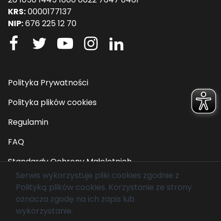
KRS:
0000177137
NIP:
676 225 12 70
Polityka Prywatności
Polityka plików cookies
Regulamin
FAQ
Standardy Ochrony Małoletnich
Serwis wykorzystuje pliki cookies zgodnie z
Polityką plików cookies
. Korzystanie ze strony
© 2026 Fundacja Mam Marzenie. Wszelkie prawa
oznacza zgodę na ich zapis lub
zastrzeżone.
wykorzystanie.