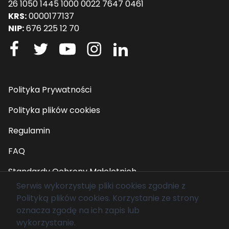
26 1050 1445 1000 0022 7647 0461
KRS:
0000177137
NIP:
676 225 12 70
Polityka Prywatności
Polityka plików cookies
Regulamin
FAQ
Standardy Ochrony Małoletnich
Serwis wykorzystuje pliki cookies zgodnie z
Polityką plików cookies
. Korzystanie ze strony
© 2026 Fundacja Mam Marzenie. Wszelkie prawa
oznacza zgodę na ich zapis lub
zastrzeżone.
wykorzystanie.