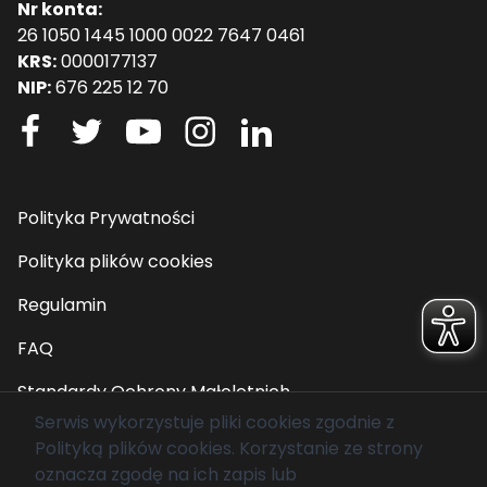
Nr konta:
26 1050 1445 1000 0022 7647 0461
KRS:
0000177137
NIP:
676 225 12 70
Polityka Prywatności
Polityka plików cookies
Regulamin
FAQ
Standardy Ochrony Małoletnich
Serwis wykorzystuje pliki cookies zgodnie z
Polityką plików cookies
. Korzystanie ze strony
© 2026 Fundacja Mam Marzenie. Wszelkie prawa
oznacza zgodę na ich zapis lub